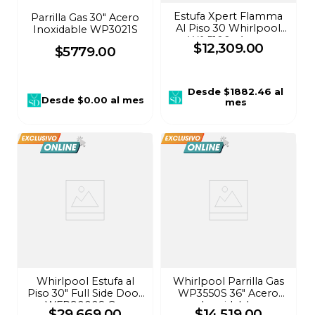
Estufa Xpert Flamma
Parrilla Gas 30" Acero
Al Piso 30 Whirlpool
Inoxidable WP3021S
Wfr5100s Acero
$
12
,
309
.
00
$
5779
.
00
inoxidable,Gas
envasado
Desde
$1882.46
al
Desde
$0.00
al mes
mes
Whirlpool Estufa al
Whirlpool Parrilla Gas
Piso 30" Full Side Door
WP3550S 36" Acero
WFR9000S Gas
Inoxidable
$
29
,
669
.
00
$
14
,
519
.
00