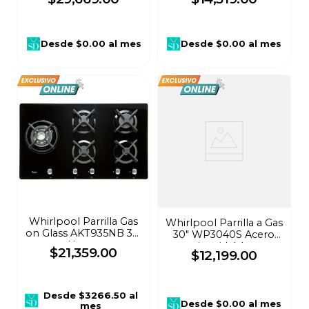
envasado Acero
Inoxidable
Desde
$0.00
al mes
Desde
$0.00
al mes
Whirlpool Parrilla Gas
Whirlpool Parrilla a Gas
on Glass AKT935NB 34"
30" WP3040S Acero
Negro
inoxidable
$
21
,
359
.
00
$
12
,
199
.
00
Desde
$3266.50
al
Desde
$0.00
al mes
mes