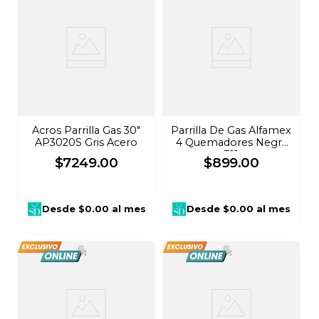
Acros Parrilla Gas 30"
Parrilla De Gas Alfamex
AP3020S Gris Acero
4 Quemadores Negra
311
$
7249
.
00
$
899
.
00
Desde
$0.00
al mes
Desde
$0.00
al mes