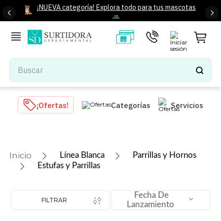
¡NUEVA categoría! Explora todo para tus mascotas
→
Buscar
TÉRMINOS MÁS BUSCADOS
¡Ofertas!
Categorías
Servicios
1
.
tenis mujer
2
.
tenis hombre
3
.
mochilas
Línea Blanca
Parrillas y Hornos
4
.
iphone
Estufas y Parrillas
5
.
tenis
Fecha De
6
.
colchones
FILTRAR
Lanzamiento
7
.
bocinas