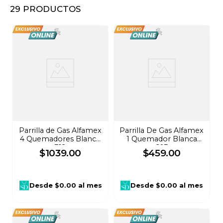
29
PRODUCTOS
8
.
audifonos
9
.
stars
10
.
refrigerador
Parrilla de Gas Alfamex
Parrilla De Gas Alfamex
4 Quemadores Blanco
1 Quemador Blanca
312
603
$
1039
.
00
$
459
.
00
Desde
$0.00
al mes
Desde
$0.00
al mes