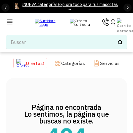
¡NUEVA categoría! Explora todo para tus mascotas
→
Buscar
TÉRMINOS MÁS BUSCADOS
¡Ofertas!
Categorías
Servicios
1
.
tenis mujer
2
.
tenis hombre
3
.
mochilas
4
.
iphone
Página no encontrada
5
.
tenis
Lo sentimos, la página que
6
.
colchones
buscas no existe.
7
.
bocinas