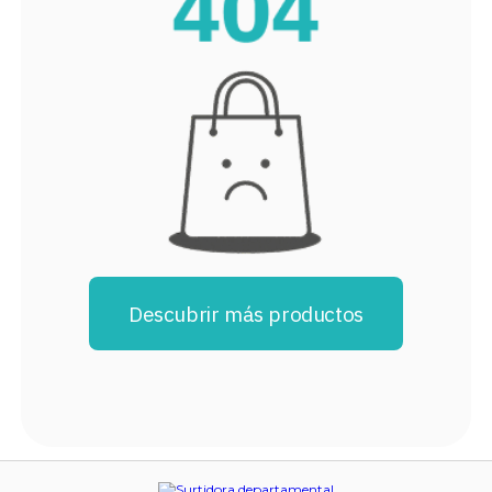
8
.
audifonos
9
.
stars
10
.
refrigerador
Descubrir más productos