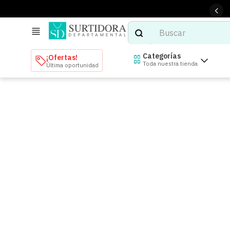
Buscar
TÉRMINOS MÁS BUSCADOS
Categorías
¡Ofertas!
Toda nuestra tienda
Última oportunidad
1
.
tenis mujer
2
.
tenis hombre
3
.
mochilas
4
.
iphone
5
.
tenis
6
.
colchones
7
.
bocinas
8
.
stars
9
.
refrigerador