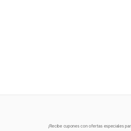
10
.
audifonos
¡Recibe cupones con ofertas especiales para