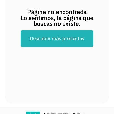
8
.
audifonos
Página no encontrada
9
.
stars
Lo sentimos, la página que
buscas no existe.
10
.
refrigerador
Descubrir más productos