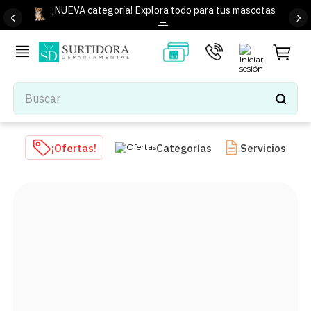
¡NUEVA categoría! Explora todo para tus mascotas
→
Buscar
TÉRMINOS MÁS BUSCADOS
¡Ofertas!
Categorías
Servicios
1
.
tenis mujer
2
.
tenis hombre
3
.
mochilas
4
.
iphone
5
.
tenis
6
.
colchones
7
.
bocinas