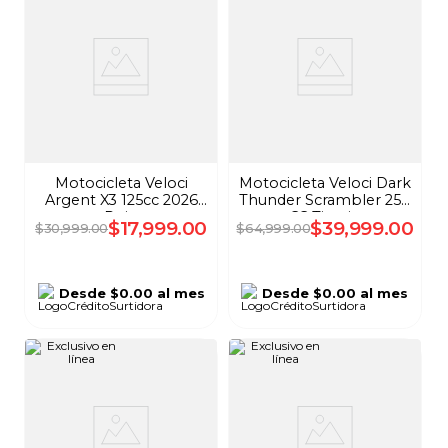
Motocicleta Veloci
Motocicleta Veloci Dark
Argent X3 125cc 2026
Thunder Scrambler 250
Rojo
CC Titanio
$
17
,
999
.
00
$
39
,
999
.
00
$
30
,
999
.
00
$
64
,
999
.
00
Desde
$0.00
al mes
Desde
$0.00
al mes