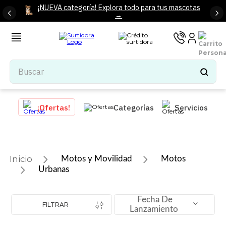
¡NUEVA categoría! Explora todo para tus mascotas
→
Buscar
TÉRMINOS MÁS BUSCADOS
¡Ofertas!
Categorías
Servicios
1
.
tenis mujer
2
.
tenis hombre
3
.
mochilas
Motos y Movilidad
Motos
4
.
iphone
Urbanas
5
.
tenis
Fecha De
6
.
colchones
FILTRAR
Lanzamiento
7
.
bocinas