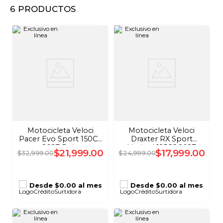
6
PRODUCTOS
8
.
audifonos
9
.
mochila
10
.
lavadoras
Motocicleta Veloci
Motocicleta Veloci
Pacer Evo Sport 150CC
Draxter RX Sport
2027 Rojo
Limited 125CC 2027
$
21
,
999
.
00
$
17
,
999
.
00
$
32
,
999
.
00
$
24
,
999
.
00
Plata
Desde
$0.00
al mes
Desde
$0.00
al mes