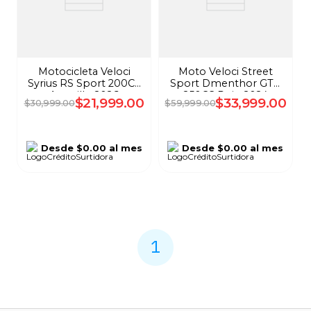
Motocicleta Veloci
Moto Veloci Street
Syrius RS Sport 200CC
Sport Dmenthor GTR
Amarillo 2026
250CC Rojo 2024
$
21
,
999
.
00
$
33
,
999
.
00
$
30
,
999
.
00
$
59
,
999
.
00
Desde
$0.00
al mes
Desde
$0.00
al mes
1