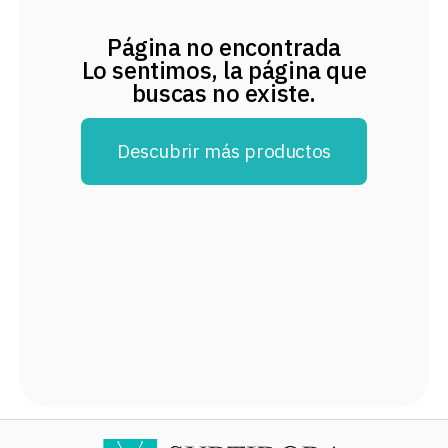
8
.
audifonos
Página no encontrada
9
.
stars
Lo sentimos, la página que
buscas no existe.
10
.
refrigerador
Descubrir más productos