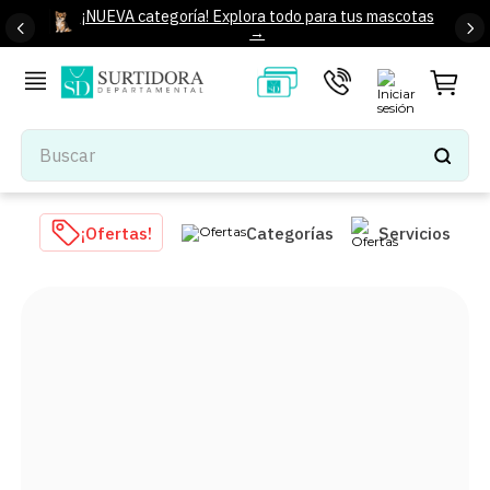
¡NUEVA categoría! Explora todo para tus mascotas
→
Buscar
TÉRMINOS MÁS BUSCADOS
¡Ofertas!
Categorías
Servicios
1
.
tenis mujer
2
.
tenis hombre
3
.
mochilas
4
.
iphone
5
.
tenis
6
.
colchones
7
.
bocinas