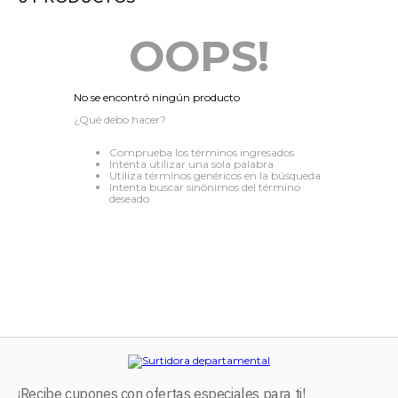
8
.
audifonos
OOPS!
9
.
stars
10
.
mochila
No se encontró ningún producto
¿Qué debo hacer?
Comprueba los términos ingresados
Intenta utilizar una sola palabra
Utiliza términos genéricos en la búsqueda
Intenta buscar sinónimos del término
deseado
¡Recibe cupones con ofertas especiales para ti!