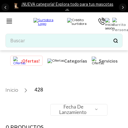
¡NUEVA categoría! Explora todo para tus mascotas
→
Buscar
TÉRMINOS MÁS BUSCADOS
¡Ofertas!
Categorías
Servicios
1
.
tenis mujer
2
.
tenis hombre
3
.
mochilas
428
4
.
iphone
5
.
tenis
Fecha De
Lanzamiento
6
.
colchones
7
.
bocinas
0
PRODUCTOS