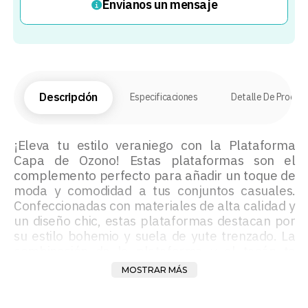
Envíanos un mensaje
Descripción
Especificaciones
Detalle De Produc
¡Eleva tu estilo veraniego con la Plataforma
Capa de Ozono! Estas plataformas son el
complemento perfecto para añadir un toque de
moda y comodidad a tus conjuntos casuales.
Confeccionadas con materiales de alta calidad y
un diseño chic, estas plataformas destacan por
su estilo bohemio y suela de yute trenzado. La
combinación de la plataforma y el tacón te
brinda una altura adicional sin sacrificar la
MOSTRAR MÁS
comodidad, mientras que la parte superior de
tela añade un toque de textura y estilo. Ya sea