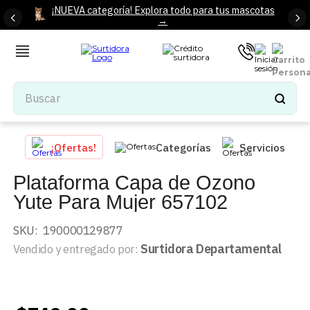
¡NUEVA categoría! Explora todo para tus mascotas
→
Buscar
TÉRMINOS MÁS BUSCADOS
¡Ofertas!
Categorías
Servicios
1
.
tenis mujer
Plataforma Capa de Ozono
2
.
tenis hombre
Yute Para Mujer 657102
3
.
mochilas
4
.
iphone
SKU
:
190000129877
Surtidora Departamental
Vendido y entregado por:
5
.
tenis
6
.
colchones
7
.
bocinas