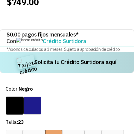
$
749
.
00
8
.
audifonos
9
.
stars
10
.
refrigerador
$
0.00
pagos fijos mensuales*
Con
Crédito Surtidora
*Abonos calculados a
1
meses. Sujeto a aprobación de crédito.
Solicita tu Crédito Surtidora aquí
Color
:
Negro
Talla
:
23