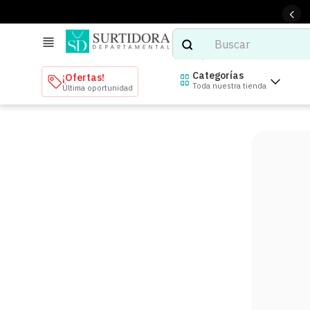
Buscar
TÉRMINOS MÁS BUSCADOS
Categorías
¡Ofertas!
Toda nuestra tienda
Última oportunidad
1
.
tenis mujer
2
.
tenis hombre
3
.
mochilas
4
.
iphone
5
.
tenis
6
.
colchones
7
.
bocinas
8
.
audifonos
9
.
stars