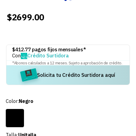
$
2699
.
00
$
412.77
pagos fijos mensuales*
Con
Crédito Surtidora
*Abonos calculados a
12
meses. Sujeto a aprobación de crédito.
Solicita tu Crédito Surtidora aquí
Color
:
Negro
Talla
:
Unitalla