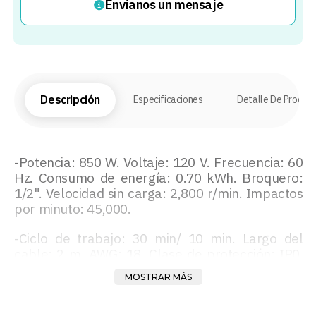
Envíanos un mensaje
Descripción
Especificaciones
Detalle De Produc
-Potencia: 850 W. Voltaje: 120 V. Frecuencia: 60
Hz. Consumo de energía: 0.70 kWh. Broquero:
1/2". Velocidad sin carga: 2,800 r/min. Impactos
por minuto: 45,000.
-Ciclo de trabajo: 30 min/ 10 min. Largo del
cable: 2 m. AWG: 18. Clase de protección: IP0.
Tipo de aislamiento: II.
MOSTRAR MÁS
-Selector de cambio de giro. Interruptor de
velocidad variable con ajuste de velocidad.