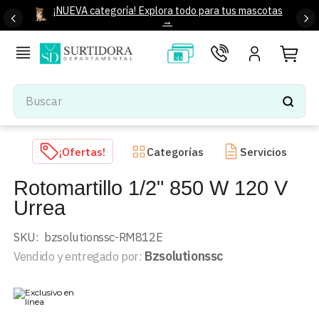
¡NUEVA categoría! Explora todo para tus mascotas
→
Buscar
TÉRMINOS MÁS BUSCADOS
¡Ofertas!
Categorías
Servicios
1
.
tenis mujer
Rotomartillo 1/2" 850 W 120 V
2
.
tenis hombre
Urrea
3
.
mochilas
4
.
iphone
SKU
:
bzsolutionssc-RM812E
Bzsolutionssc
Vendido y entregado por:
5
.
tenis
6
.
colchones
7
.
bocinas