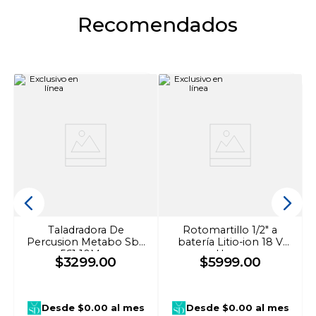
Selector de función: Taladro / Rotomartillo.
Recomendados
-Botón de traba para operaciones continuas.
Empuñadura adicional ajustable.
-Permite la acción simultánea de taladro con la
de un intenso martilleo en el material que se
está perforando. Usualmente usado en
concreto.
Taladradora De
Rotomartillo 1/2" a
Percusion Metabo Sbe
batería Litio-ion 18 V
561 10Mm
Urrea
$
3299
.
00
$
5999
.
00
Desde
$0.00
al mes
Desde
$0.00
al mes