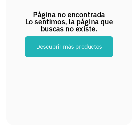
8
.
audifonos
Página no encontrada
9
.
stars
Lo sentimos, la página que
buscas no existe.
10
.
mochila
Descubrir más productos