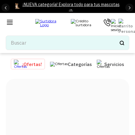
¡NUEVA categoría! Explora todo para tus mascotas
→
Buscar
TÉRMINOS MÁS BUSCADOS
¡Ofertas!
Categorías
Servicios
1
.
tenis mujer
2
.
tenis hombre
3
.
mochilas
4
.
iphone
5
.
tenis
6
.
colchones
7
.
bocinas