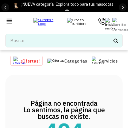
¡NUEVA categoría! Explora todo para tus mascotas
→
Buscar
TÉRMINOS MÁS BUSCADOS
¡Ofertas!
Categorías
Servicios
1
.
tenis mujer
2
.
tenis hombre
3
.
mochilas
4
.
iphone
Página no encontrada
5
.
tenis
Lo sentimos, la página que
6
.
colchones
buscas no existe.
7
.
bocinas