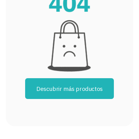
8
.
stars
9
.
refrigerador
10
.
audifonos
Descubrir más productos