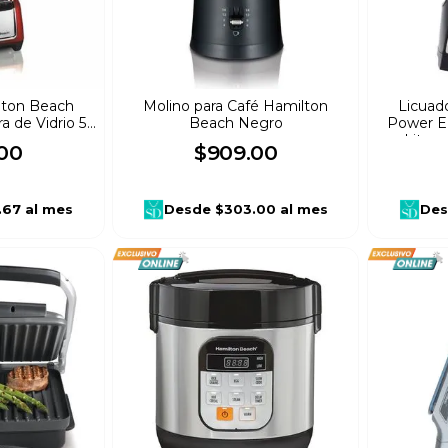
lton Beach
Molino para Café Hamilton
Licuad
ra de Vidrio 5
Beach Negro
Power El
jo
Litro
00
$
909
.
00
.67
al mes
Desde
$303.00
al mes
Des