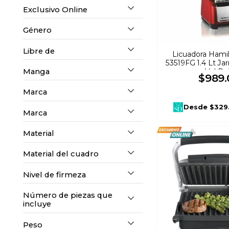
Audio
(
1
)
Exclusivo Online
Refacciones
(
3
)
6 años en adelante
(
1
)
Género
Si
(
43
)
Juguetes
(
1
)
Rostro
(
2
)
Libre de
Unisex
(
1
)
Licuadora Hami
No
(
7
)
53519FG 1.4 Lt Jar
Motos
(
1
)
Tostadores y Parrillas
Manga
Vel Ro
Crueldad animal
(
2
)
$
989
.
Eléctricas
(
2
)
Marca
S/Manga
(
4
)
Desde
$329
Audífonos
(
1
)
Marca
Armaf
(
1
)
Material
Veloci
(
2
)
Lego
(
1
)
Material del cuadro
Algodón
(
4
)
Stf
(
1
)
Nivel de firmeza
NA
(
2
)
Número de piezas que
Medio
(
1
)
Veloci
(
3
)
incluye
Peso
1
(
1
)