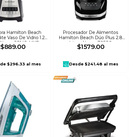
ora Hamilton Beach
Procesador De Alimentos
ite Vaso De Vidrio 1.2
Hamilton Beach Dúo Plus 2.8
s Negra 58148-MXR
Litros Negro 70580
$
889
.
00
$
1579
.
00
de
$296.33
al mes
Desde
$241.48
al mes