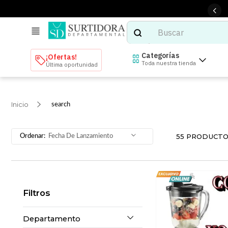
Buscar
TÉRMINOS MÁS BUSCADOS
Categorías
¡Ofertas!
Toda nuestra tienda
Última oportunidad
1
.
tenis mujer
2
.
tenis hombre
search
3
.
mochilas
4
.
iphone
55
PRODUCTO
Fecha De Lanzamiento
5
.
tenis
6
.
colchones
7
.
bocinas
Filtros
8
.
audifonos
9
.
stars
Departamento