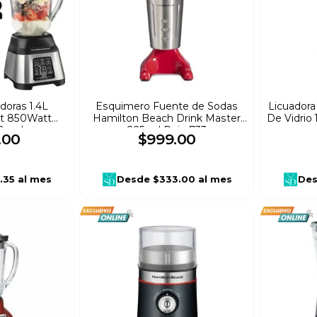
doras 1.4L
Esquimero Fuente de Sodas
Licuadora
t 850Watt
Hamilton Beach Drink Master
De Vidrio 
Beach
825 ml Rojo 733
.
00
$
999
.
00
.35
al mes
Desde
$333.00
al mes
De