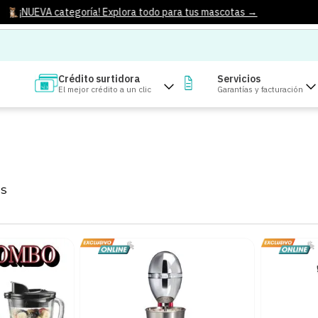
¡NUEVA categoría! Explora todo para tus mascotas →
Crédito surtidora
Servicios
El mejor crédito a un clic
Garantías y facturación
S