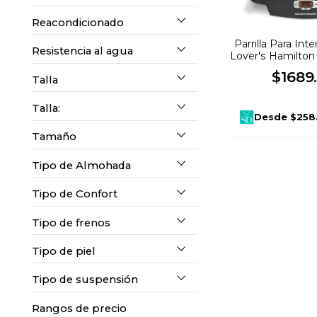
ESTIVANELI
(
4
)
Reacondicionado
1
(
2
)
2
(
1
)
L.A Girl
(
4
)
Parrilla Para Int
Resistencia al agua
No
(
3
)
Lover's Hamilton
$
1689
.
4
(
8
)
Talla
Spring Air
(
18
)
No
(
1
)
Talla:
CH
(
3
)
M
(
4
)
G
(
4
)
XG
(
1
)
Desde
$258
Hamilton Beach
(
23
)
Tamaño
CH
(
3
)
(
Indivi
2
(
1
)
1
Tipo de Almohada
Estándar
(
1
)
dual
)
M
(
4
)
Tipo de Confort
Suave
(
1
)
Individual
(
5
)
G
(
4
)
Tipo de frenos
Medio
(
4
)
King Size
(
1
)
Tipo de piel
NA
(
2
)
XG
(
1
)
Tipo de suspensión
Todo tipo piel
(
2
)
Matrimonial
(
1
)
Rangos de precio
NA
(
2
)