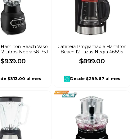
 Hamilton Beach Vaso
Cafetera Programable Hamilton
1.2 Litros Negra 58175J
Beach 12 Tazas Negra 46895
$
939
.
00
$
899
.
00
sde
$313.00
al mes
Desde
$299.67
al mes