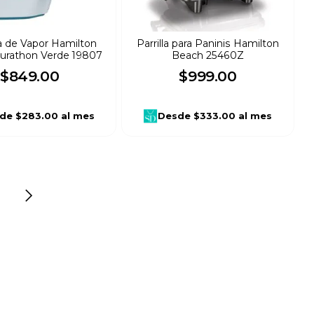
a de Vapor Hamilton
Parrilla para Paninis Hamilton
urathon Verde 19807
Beach 25460Z
$
849
.
00
$
999
.
00
de
$283.00
al mes
Desde
$333.00
al mes