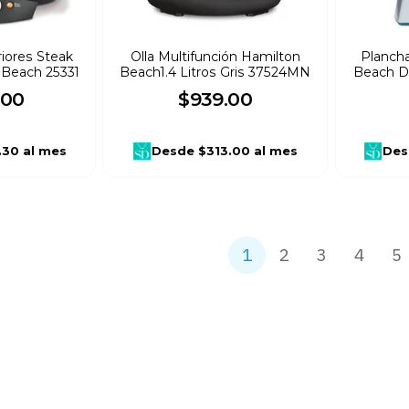
eriores Steak
Olla Multifunción Hamilton
Planch
 Beach 25331
Beach1.4 Litros Gris 37524MN
Beach D
00
$
939
.
00
.30
al mes
Desde
$313.00
al mes
Des
1
2
3
4
5