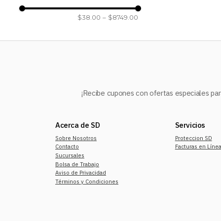
Queen Size
(
1
)
$38.00
–
$8749.00
¡Recibe cupones con ofertas especiales para
Acerca de SD
Servicios
Sobre Nosotros
Proteccion SD
Contacto
Facturas en Líne
Sucursales
Bolsa de Trabajo
Aviso de Privacidad
Términos y Condiciones