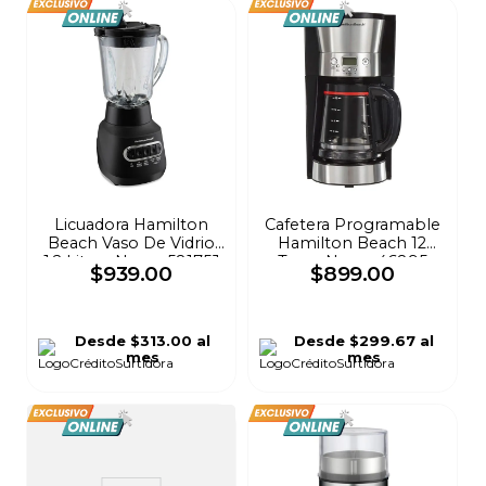
Licuadora Hamilton
Cafetera Programable
Beach Vaso De Vidrio
Hamilton Beach 12
1.2 Litros Negra 58175J
Tazas Negra 46895
$
939
.
00
$
899
.
00
Desde
$313.00
al
Desde
$299.67
al
mes
mes