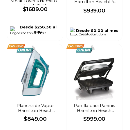
Steak Lover's Hamilton
Hamilton Beach1.4
Beach 25331
Litros Gris 37524MN
$
1689
.
00
$
939
.
00
Desde
$258.30
al
Desde
$0.00
al mes
mes
Plancha de Vapor
Parrilla para Paninis
Hamilton Beach
Hamilton Beach
Durathon Verde 19807
25460Z
$
849
.
00
$
999
.
00