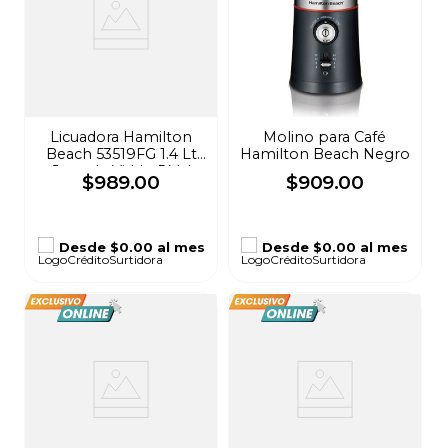
Licuadora Hamilton
Molino para Café
Beach 53519FG 1.4 Lt
Hamilton Beach Negro
Jarra de Vidrio 5 Vel
$
989
.
00
$
909
.
00
Rojo
Desde
$0.00
al mes
Desde
$0.00
al mes