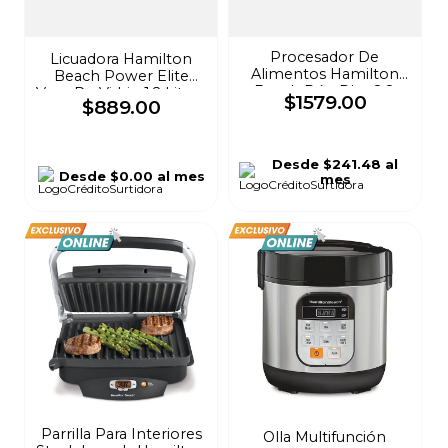
Procesador De
Licuadora Hamilton
Alimentos Hamilton
Beach Power Elite
Beach Dúo Plus 2.8
Vaso De Vidrio 1.2 Litros
$
1579
.
00
$
889
.
00
Litros Negro 70580
Negra 58148-MXR
Desde
$241.48
al
Desde
$0.00
al mes
mes
Parrilla Para Interiores
Olla Multifunción