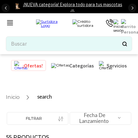
¡NUEVA categoría! Explora todo para tus mascotas
→
Buscar
TÉRMINOS MÁS BUSCADOS
¡Ofertas!
Categorías
Servicios
1
.
tenis mujer
2
.
tenis hombre
3
.
mochilas
search
4
.
iphone
5
.
tenis
Fecha De
FILTRAR
Lanzamiento
6
.
colchones
7
.
bocinas
55
PRODUCTOS