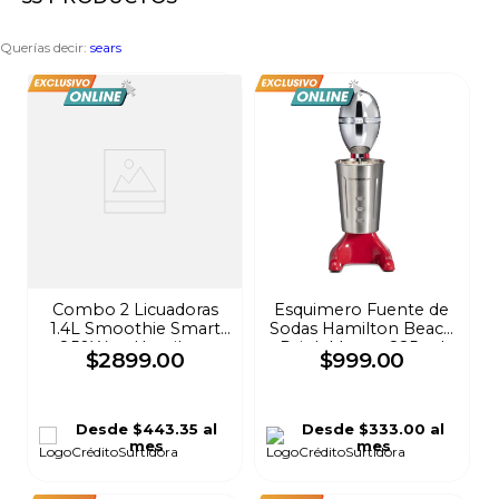
8
.
audifonos
Querías decir
:
sears
9
.
mochila
10
.
lavadoras
Combo 2 Licuadoras
Esquimero Fuente de
1.4L Smoothie Smart
Sodas Hamilton Beach
850Watt Hamilton
Drink Master 825 ml
$
2899
.
00
$
999
.
00
Beach
Rojo 733
Desde
$443.35
al
Desde
$333.00
al
mes
mes