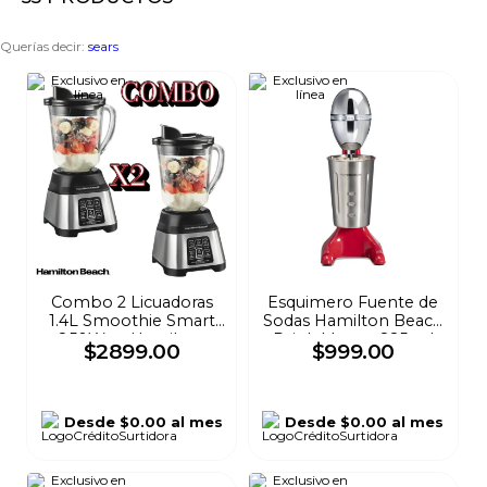
8
.
audifonos
Querías decir
:
sears
9
.
stars
10
.
mochila
Combo 2 Licuadoras
Esquimero Fuente de
1.4L Smoothie Smart
Sodas Hamilton Beach
850Watt Hamilton
Drink Master 825 ml
$
2899
.
00
$
999
.
00
Beach
Rojo 733
Desde
$0.00
al mes
Desde
$0.00
al mes