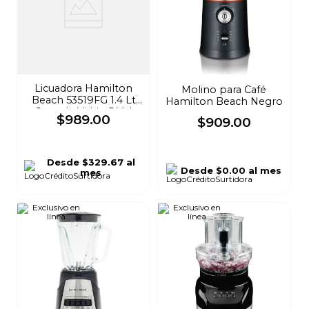
Licuadora Hamilton
Molino para Café
Beach 53519FG 1.4 Lt
Hamilton Beach Negro
Jarra de Vidrio 5 Vel
$
989
.
00
$
909
.
00
Rojo
Desde
$329.67
al
Desde
$0.00
al mes
mes