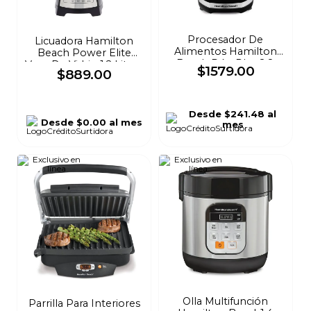
Procesador De
Licuadora Hamilton
Alimentos Hamilton
Beach Power Elite
Beach Dúo Plus 2.8
Vaso De Vidrio 1.2 Litros
$
1579
.
00
$
889
.
00
Litros Negro 70580
Negra 58148-MXR
Desde
$241.48
al
Desde
$0.00
al mes
mes
Olla Multifunción
Parrilla Para Interiores