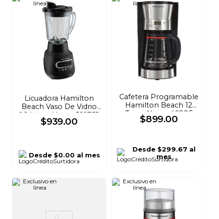
Cafetera Programable
Licuadora Hamilton
Hamilton Beach 12
Beach Vaso De Vidrio
Tazas Negra 46895
1.2 Litros Negra 58175J
$
899
.
00
$
939
.
00
Desde
$299.67
al
Desde
$0.00
al mes
mes