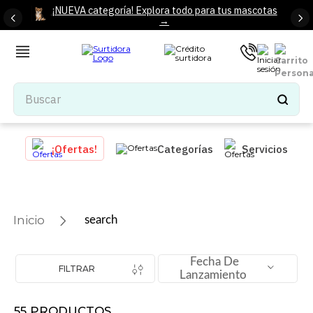
¡NUEVA categoría! Explora todo para tus mascotas
→
Buscar
TÉRMINOS MÁS BUSCADOS
¡Ofertas!
Categorías
Servicios
1
.
tenis mujer
2
.
tenis hombre
3
.
mochilas
search
4
.
iphone
5
.
tenis
Fecha De
FILTRAR
Lanzamiento
6
.
colchones
7
.
bocinas
55
PRODUCTOS