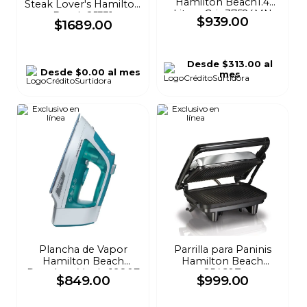
Hamilton Beach1.4
Steak Lover's Hamilton
Litros Gris 37524MN
Beach 25331
$
939
.
00
$
1689
.
00
Desde
$313.00
al
Desde
$0.00
al mes
mes
Plancha de Vapor
Parrilla para Paninis
Hamilton Beach
Hamilton Beach
Durathon Verde 19807
25460Z
$
849
.
00
$
999
.
00