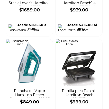
Steak Lover's Hamilton
Hamilton Beach1.4
Beach 25331
Litros Gris 37524MN
$
1689
.
00
$
939
.
00
Desde
$258.30
al
Desde
$313.00
al
mes
mes
Plancha de Vapor
Parrilla para Paninis
Hamilton Beach
Hamilton Beach
Durathon Verde 19807
25460Z
$
849
.
00
$
999
.
00