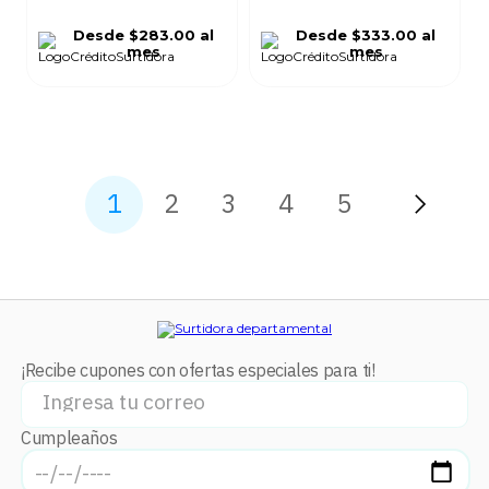
Desde
$283.00
al
Desde
$333.00
al
mes
mes
1
2
3
4
5
¡Recibe cupones con ofertas especiales para ti!
Cumpleaños