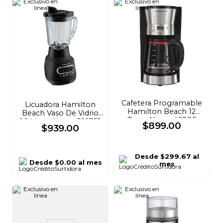
Cafetera Programable
Licuadora Hamilton
Hamilton Beach 12
Beach Vaso De Vidrio
Tazas Negra 46895
1.2 Litros Negra 58175J
$
899
.
00
$
939
.
00
Desde
$299.67
al
Desde
$0.00
al mes
mes