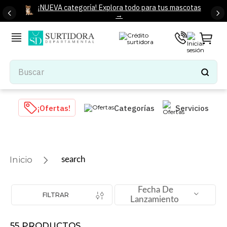
¡NUEVA categoría! Explora todo para tus mascotas
→
Buscar
TÉRMINOS MÁS BUSCADOS
¡Ofertas!
Categorías
Servicios
1
.
tenis mujer
2
.
tenis hombre
3
.
mochilas
search
4
.
iphone
5
.
tenis
Fecha De
FILTRAR
Lanzamiento
6
.
colchones
7
.
bocinas
55
PRODUCTOS