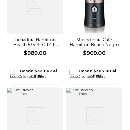
Licuadora Hamilton
Molino para Café
Beach 53519FG 1.4 Lt
Hamilton Beach Negro
Jarra de Vidrio 5 Vel
$
989
.
00
$
909
.
00
Rojo
Desde
$329.67
al
Desde
$303.00
al
mes
mes