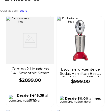
8
.
audifonos
Querías decir
:
sears
9
.
mochila
10
.
lavadoras
Combo 2 Licuadoras
Esquimero Fuente de
1.4L Smoothie Smart
Sodas Hamilton Beach
850Watt Hamilton
Drink Master 825 ml
$
2899
.
00
$
999
.
00
Beach
Rojo 733
Desde
$443.35
al
Desde
$0.00
al mes
mes