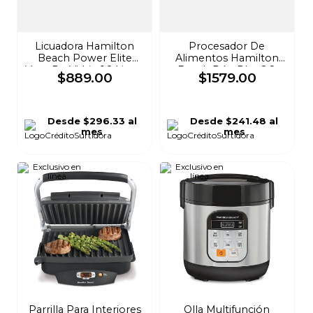
Licuadora Hamilton
Procesador De
Beach Power Elite
Alimentos Hamilton
Vaso De Vidrio 1.2 Litros
Beach Dúo Plus 2.8
$
889
.
00
$
1579
.
00
Negra 58148-MXR
Litros Negro 70580
Desde
$296.33
al
Desde
$241.48
al
mes
mes
Parrilla Para Interiores
Olla Multifunción