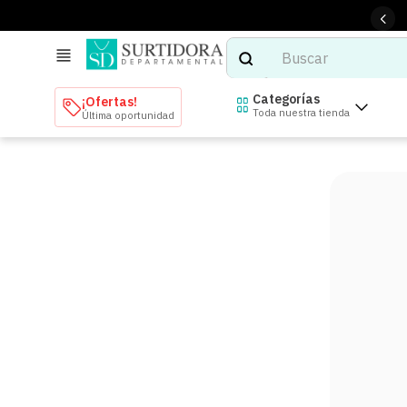
Buscar
TÉRMINOS MÁS BUSCADOS
Categorías
¡Ofertas!
Toda nuestra tienda
Última oportunidad
1
.
tenis mujer
2
.
tenis hombre
3
.
mochilas
4
.
iphone
5
.
tenis
6
.
colchones
7
.
bocinas
8
.
audifonos
9
.
stars