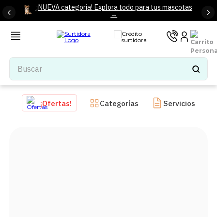
¡NUEVA categoría! Explora todo para tus mascotas
→
Buscar
TÉRMINOS MÁS BUSCADOS
¡Ofertas!
Categorías
Servicios
1
.
tenis mujer
2
.
tenis hombre
3
.
mochilas
4
.
iphone
5
.
tenis
6
.
colchones
7
.
bocinas