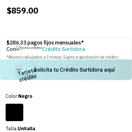
8
.
audifonos
$
859
.
00
9
.
mochila
10
.
lavadoras
$
286.33
pagos fijos mensuales*
Con
Crédito Surtidora
*Abonos calculados a
3
meses. Sujeto a aprobación de crédito.
Solicita tu Crédito Surtidora aquí
Color
:
Negro
Talla
:
Unitalla