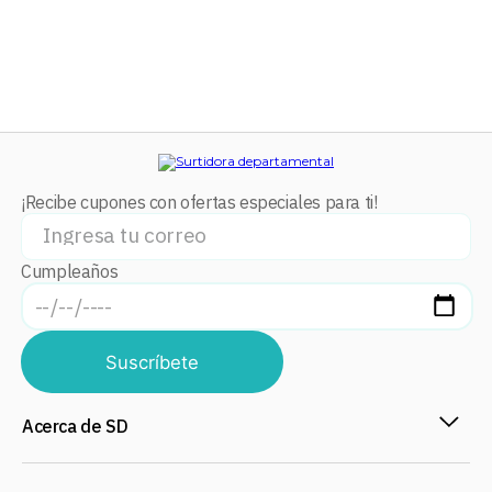
Pero eso no es todo, ¿alguna vez soñaste con
unos auriculares que se adaptaran
perfectamente a tus oídos y bloquearan todo el
ruido externo? Los Smokin True Wireless han
sido desarrollados con el
diseño más cómodo y
ergonómico
jamás creado, no te los puedes
perder.
¡Recibe cupones con ofertas especiales para ti!
Cumpleaños
Suscríbete
Acerca de SD