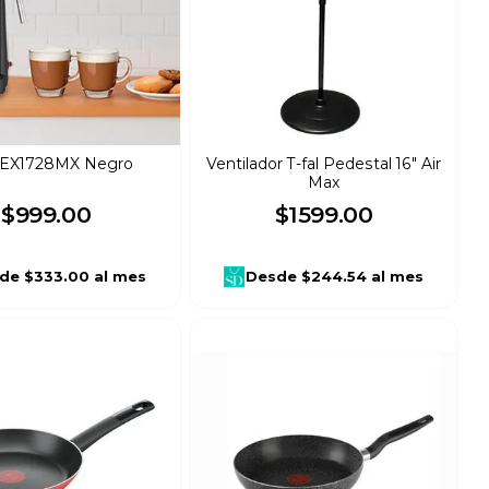
l EX1728MX Negro
Ventilador T-fal Pedestal 16" Air
Max
$
999
.
00
$
1599
.
00
de
$333.00
al mes
Desde
$244.54
al mes