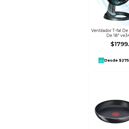
Ventilador T-fal D
De 18" ve
$
1799
.
Desde
$275