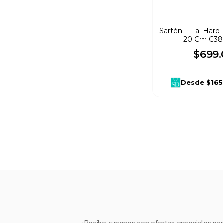
Sartén T-Fal Hard 
20 Cm C38
$
699
.
Desde
$165
¡Recibe cupones con ofertas especiales para