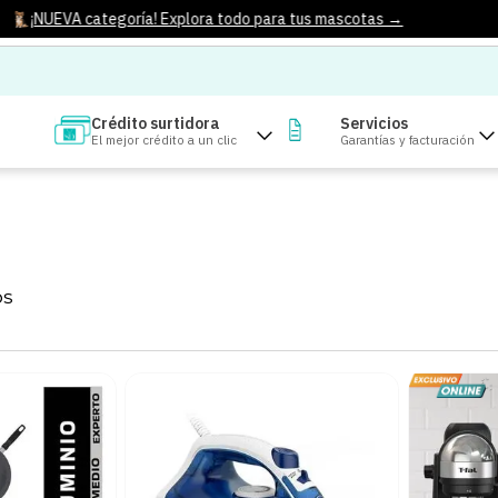
¡NUEVA categoría! Explora todo para tus mascotas →
Crédito surtidora
Servicios
El mejor crédito a un clic
Garantías y facturación
OS