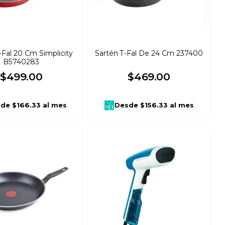
-Fal 20 Cm Simplicity
Sartén T-Fal De 24 Cm 237400
B5740283
$
499
.
00
$
469
.
00
sde
$166.33
al mes
Desde
$156.33
al mes