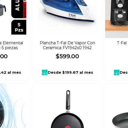
a Elemental
Plancha T-Fal De Vapor Con
T-Fa
 5 piezas
Ceramica FV1942x0 1942
00
$
599
.
00
.42
al mes
Desde
$199.67
al mes
Des