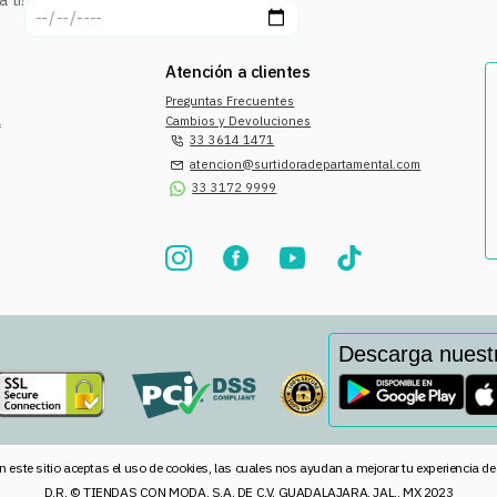
Atención a clientes
Preguntas Frecuentes
a
Cambios y Devoluciones
33 3614 1471
atencion@surtidoradepartamental.com
33 3172 9999
Descarga nuest
n este sitio aceptas el uso de cookies, las cuales nos ayudan a mejorar tu experiencia d
D.R. © TIENDAS CON MODA, S.A. DE C.V. GUADALAJARA, JAL., MX 2023