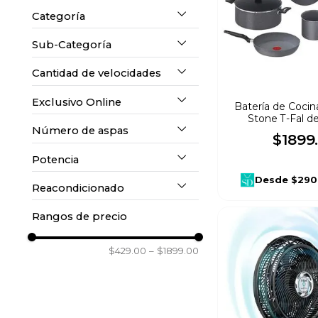
10
.
mochila
Categoría
Hogar
(
24
)
Sub-Categoría
Cocina
(
14
)
Línea Blanca
(
2
)
Cantidad de velocidades
Baterías y Sartenes
(
14
)
Electrodomésticos
(
13
)
Exclusivo Online
4 velocidades
(
1
)
Batería de Cocin
Planchas
(
9
)
Stone T-Fal de
Climatización
(
2
)
Número de aspas
Si
(
1
)
$
1899
.
3 velocidades
(
1
)
Ollas y Vaporeras
(
3
)
Potencia
6
(
1
)
No
(
25
)
Desde
$290
Reacondicionado
100 W
(
1
)
Ventiladores
(
2
)
4
(
1
)
Rangos de precio
No
(
8
)
Ollas, Cacerolas y Vaporeras
(
2
)
$429.00
–
$1899.00
Cafeteras y Teteras
(
1
)