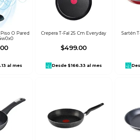
e Piso O Pared
Crepera T-Fal 25 Cm Everyday
Sartén T
34w0x0
00
$
499
.
00
.13
al mes
Desde
$166.33
al mes
De