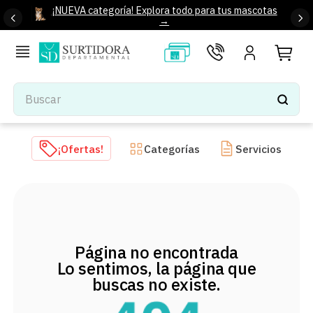
¡NUEVA categoría! Explora todo para tus mascotas
→
Buscar
TÉRMINOS MÁS BUSCADOS
¡Ofertas!
Categorías
Servicios
1
.
tenis mujer
2
.
tenis hombre
3
.
mochilas
4
.
iphone
Página no encontrada
5
.
tenis
Lo sentimos, la página que
6
.
colchones
buscas no existe.
7
.
bocinas