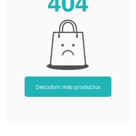
8
.
audifonos
9
.
stars
10
.
refrigerador
Descubrir más productos