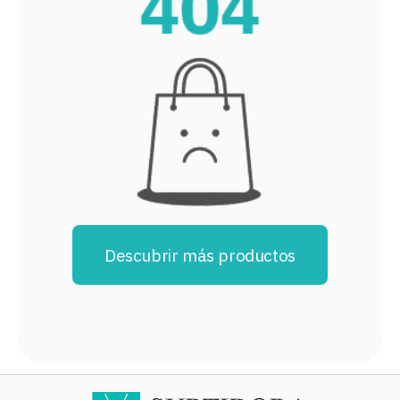
8
.
audifonos
9
.
mochila
10
.
lavadoras
Descubrir más productos