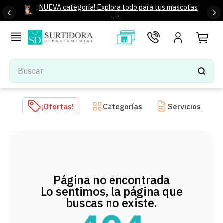
¡NUEVA categoría! Explora todo para tus mascotas
→
Buscar
TÉRMINOS MÁS BUSCADOS
¡Ofertas!
Categorías
Servicios
1
.
tenis mujer
2
.
tenis hombre
3
.
mochilas
4
.
iphone
Página no encontrada
5
.
tenis
Lo sentimos, la página que
6
.
colchones
buscas no existe.
7
.
bocinas