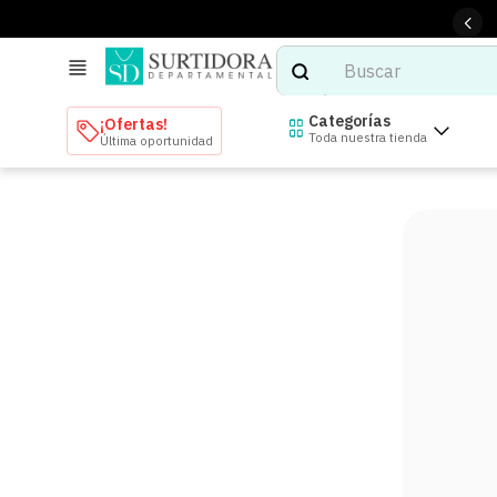
Buscar
TÉRMINOS MÁS BUSCADOS
Categorías
¡Ofertas!
Toda nuestra tienda
Última oportunidad
1
.
tenis mujer
2
.
tenis hombre
3
.
mochilas
4
.
iphone
5
.
tenis
6
.
colchones
7
.
bocinas
8
.
audifonos
9
.
stars