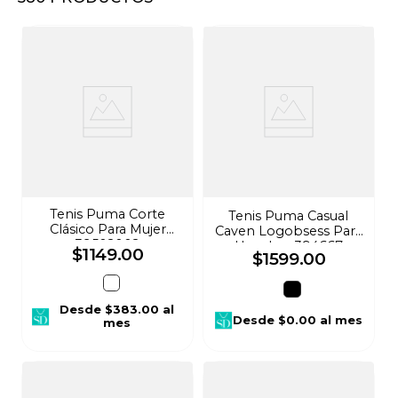
8
.
audifonos
9
.
stars
10
.
refrigerador
Tenis Puma Corte
Tenis Puma Casual
Clásico Para Mujer
Caven Logobsess Para
39502002
Hombre 394667
$
1149
.
00
$
1599
.
00
Desde
$383.00
al
Desde
$0.00
al mes
mes