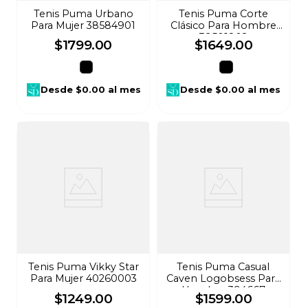
Tenis Puma Urbano
Tenis Puma Corte
Para Mujer 38584901
Clásico Para Hombre
39501802
$
1799
.
00
$
1649
.
00
Desde
$0.00
al mes
Desde
$0.00
al mes
Tenis Puma Vikky Star
Tenis Puma Casual
Para Mujer 40260003
Caven Logobsess Para
Hombre 394667
$
1249
.
00
$
1599
.
00