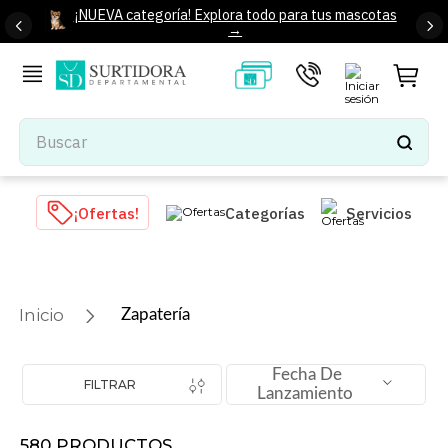
¡NUEVA categoría! Explora todo para tus mascotas
→
Buscar
TÉRMINOS MÁS BUSCADOS
¡Ofertas!
Categorías
Servicios
1
.
tenis mujer
2
.
tenis hombre
3
.
mochilas
Zapatería
4
.
iphone
5
.
tenis
Fecha De
FILTRAR
Lanzamiento
6
.
colchones
7
.
bocinas
580
PRODUCTOS