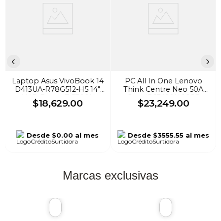
Laptop Asus VivoBook 14
PC All In One Lenovo
D413UA-R78G512-H5 14"
Think Centre Neo 50A
AMD Ryzen 7 5700U
Core i5-13420H 16GB
$
18
,
629
.
00
$
23
,
249
.
00
512GB SSD 8GB W11H
DDR4 512GB SSD Gris
Negro
Desde
$0.00
al mes
Desde
$3555.55
al mes
Marcas exclusivas