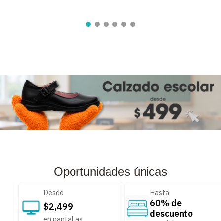
8
.
audifonos
9
.
stars
10
.
refrigerador
Oportunidades únicas
Desde
Hasta
60% de
$2,499
descuento
en pantallas