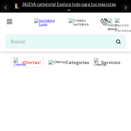
¡NUEVA categoría! Explora todo para tus mascotas
→
Buscar
TÉRMINOS MÁS BUSCADOS
¡Ofertas!
Categorías
Servicios
1
.
tenis mujer
2
.
tenis hombre
3
.
mochilas
4
.
iphone
5
.
tenis
6
.
colchones
7
.
bocinas