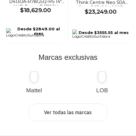
D413UA-R78G512-H5 14"
Think Centre Neo 50A
AMD Ryzen 7 5700U
Core i5-13420H 16GB
$
18
,
629
.
00
$
23
,
249
.
00
512GB SSD 8GB W11H
DDR4 512GB SSD Gris
Negro
Desde
$2849.00
al
Desde
$3555.55
al mes
mes
Marcas exclusivas
Mattel
LOB
Ver todas las marcas