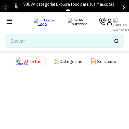
¡NUEVA categoría! Explora todo para tus mascotas
→
Buscar
TÉRMINOS MÁS BUSCADOS
¡Ofertas!
Categorías
Servicios
1
.
tenis mujer
2
.
tenis hombre
3
.
mochilas
4
.
iphone
5
.
tenis
6
.
colchones
7
.
bocinas