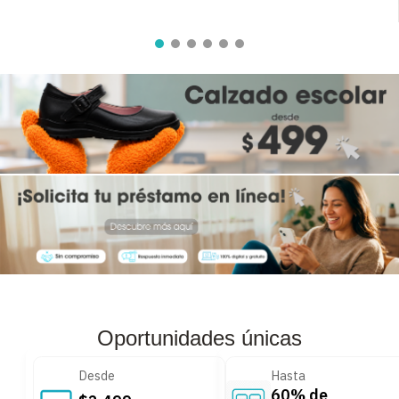
8
.
audifonos
9
.
stars
10
.
refrigerador
Oportunidades únicas
Desde
Hasta
60% de