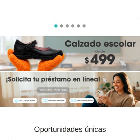
8
.
audifonos
9
.
stars
10
.
refrigerador
Oportunidades únicas