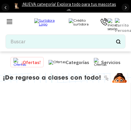
¡NUEVA categoría! Explora todo para tus mascotas
→
Buscar
TÉRMINOS MÁS BUSCADOS
¡Ofertas!
Categorías
Servicios
1
.
tenis mujer
2
.
tenis hombre
3
.
mochilas
4
.
iphone
5
.
tenis
6
.
colchones
7
.
bocinas