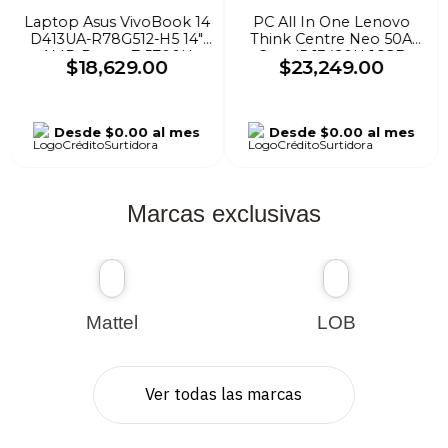
Laptop Asus VivoBook 14
PC All In One Lenovo
D413UA-R78G512-H5 14"
Think Centre Neo 50A
AMD Ryzen 7 5700U
Core i5-13420H 16GB
$
18
,
629
.
00
$
23
,
249
.
00
512GB SSD 8GB W11H
DDR4 512GB SSD Gris
Negro
Desde
$0.00
al mes
Desde
$0.00
al mes
Marcas exclusivas
Mattel
LOB
Ver todas las marcas