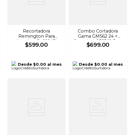
Recortadora
Combo Cortadora
Remington Para
Gama GM562 24 +
Hombre Pg181 (B)
Cortadora SE2301 Para
$
599
.
00
$
699
.
00
Hombre
Desde
$0.00
al mes
Desde
$0.00
al mes