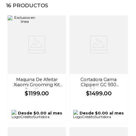
16
PRODUCTOS
8
.
audifonos
9
.
stars
10
.
refrigerador
Maquina De Afeitar
Cortadora Gama
Xiaomi Grooming Kit
Clipperr GC 930
Pro Negro
Advance
$
1199
.
00
$
1499
.
00
Desde
$0.00
al mes
Desde
$0.00
al mes