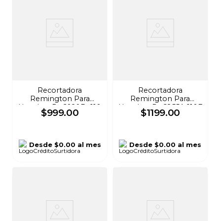
Recortadora
Recortadora
Remington Para
Remington Para
Hombre Pg6020B -110
Hombre Pg6855A-110F
$
999
.
00
$
1199
.
00
F
Desde
$0.00
al mes
Desde
$0.00
al mes