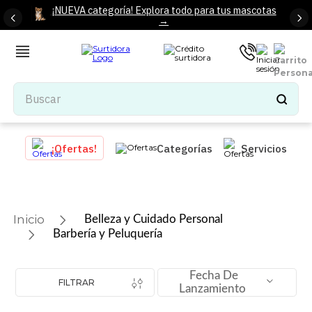
¡NUEVA categoría! Explora todo para tus mascotas
→
Buscar
TÉRMINOS MÁS BUSCADOS
¡Ofertas!
Categorías
Servicios
1
.
tenis mujer
2
.
tenis hombre
3
.
mochilas
Belleza y Cuidado Personal
4
.
iphone
Barbería y Peluquería
5
.
tenis
Fecha De
6
.
colchones
FILTRAR
Lanzamiento
7
.
bocinas