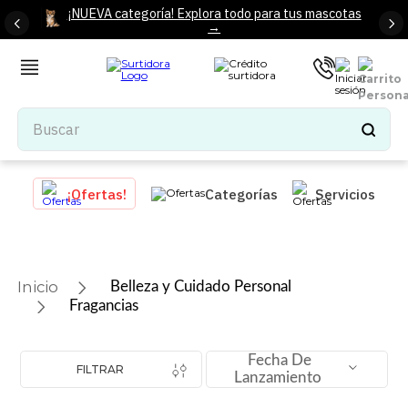
¡NUEVA categoría! Explora todo para tus mascotas
→
Buscar
TÉRMINOS MÁS BUSCADOS
¡Ofertas!
Categorías
Servicios
1
.
tenis mujer
2
.
tenis hombre
3
.
mochilas
Belleza y Cuidado Personal
4
.
iphone
Fragancias
5
.
tenis
Fecha De
6
.
colchones
FILTRAR
Lanzamiento
7
.
bocinas