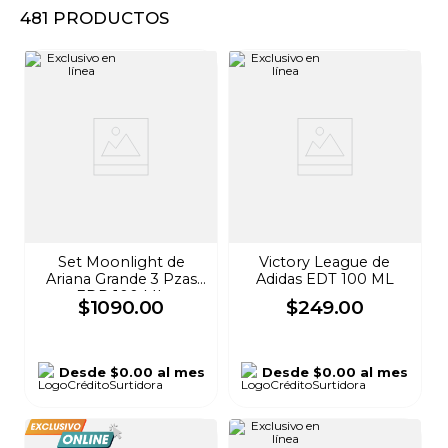
481
PRODUCTOS
8
.
audifonos
9
.
mochila
10
.
lavadoras
Set Moonlight de
Victory League de
Ariana Grande 3 Pzas
Adidas EDT 100 ML
EDP 100 ML
$
1090
.
00
$
249
.
00
Desde
$0.00
al mes
Desde
$0.00
al mes