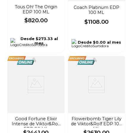
Tous Oh! The Origin
Coach Platinum EDP
EDP 100 ML
100 ML
$
820
.
00
$
1108
.
00
Desde
$273.33
al
Desde
$0.00
al mes
mes
Good Fortune Elixir
Flowerbomb Tiger Lily
Intense de Viktor&Rolf
de Viktor&Rolf EDP 100
EDP 90 ML
ML
$
2441
.
00
$
2630
.
00