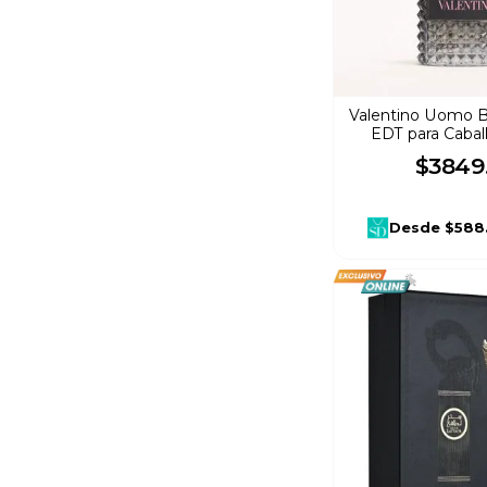
Brume Parfumee
(
2
)
240 ml
(
2
)
Amaderado cítrico
(
2
)
Mugler
(
1
)
250 ml
(
11
)
Amaderado especiado
(
10
)
Gres
(
1
)
Valentino Uomo 
EDT para Cabal
35 ml
(
10
)
$
3849
Ámbar Amaderada
(
5
)
Giorgio Armani
(
1
)
Ámbar Floral
(
4
)
Desde
$588
Geoffrey Beene
(
1
)
Evobike
(
1
)
Emper
(
1
)