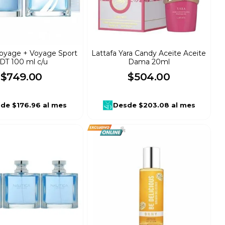
oyage + Voyage Sport
Lattafa Yara Candy Aceite Aceite
DT 100 ml c/u
Dama 20ml
$
749
.
00
$
504
.
00
sde
$176.96
al mes
Desde
$203.08
al mes