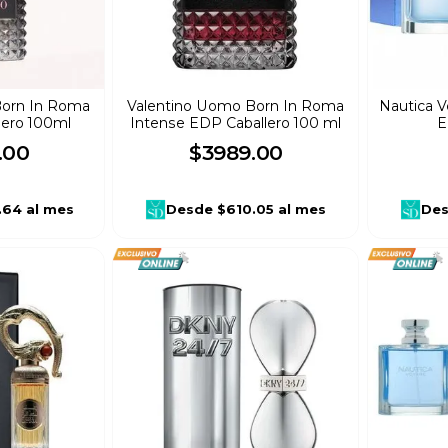
Born In Roma
Valentino Uomo Born In Roma
Nautica V
lero 100ml
Intense EDP Caballero 100 ml
E
.
00
$
3989
.
00
.64
al mes
Desde
$610.05
al mes
De