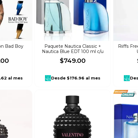
ón Bad Boy
Paquete Nautica Classic +
Riiffs Fr
Nautica Blue EDT 100 ml c/u
.
00
$
749
.
00
.62
al mes
Desde
$176.96
al mes
De