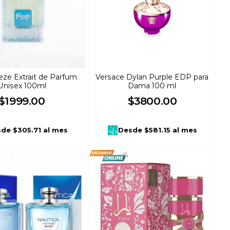
eeze Extrait de Parfum
Versace Dylan Purple EDP para
Unisex 100ml
Dama 100 ml
$
1999
.
00
$
3800
.
00
sde
$305.71
al mes
Desde
$581.15
al mes