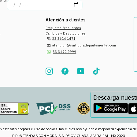
Atención a clientes
Preguntas Frecuentes
a
Cambios y Devoluciones
33 3614 1471
atencion@surtidoradepartamental.com
33 3172 9999
Descarga nuest
n este sitio aceptas el uso de cookies, las cuales nos ayudan a mejorar tu experiencia d
D.R. © TIENDAS CON MODA, S.A. DE C.V. GUADALAJARA, JAL., MX 2023