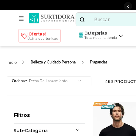
Buscar
TÉRMINOS MÁS BUSCADOS
Categorías
¡Ofertas!
Toda nuestra tienda
Última oportunidad
1
.
tenis mujer
2
.
tenis hombre
Belleza y Cuidado Personal
Fragancias
3
.
mochilas
4
.
iphone
463
PRODUCT
Fecha De Lanzamiento
5
.
tenis
6
.
colchones
7
.
bocinas
Filtros
8
.
stars
9
.
refrigerador
Sub-Categoría