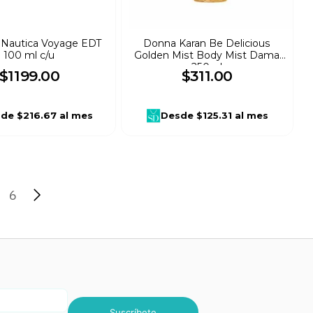
 Nautica Voyage EDT
Donna Karan Be Delicious
100 ml c/u
Golden Mist Body Mist Dama
250ml
$
1199
.
00
$
311
.
00
sde
$216.67
al mes
Desde
$125.31
al mes
6
Suscríbete