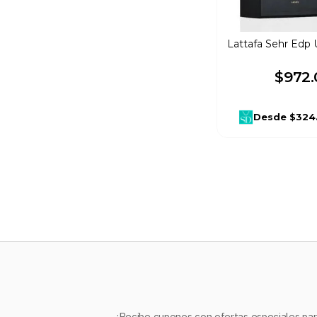
Lattafa Sehr Edp
$
972
.
Desde
$324
¡Recibe cupones con ofertas especiales para