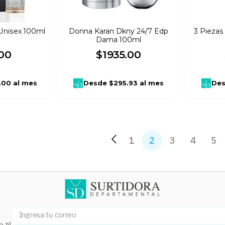
 Unisex 100ml
Donna Karan Dkny 24/7 Edp
3 Piezas
Dama 100ml
00
$
1935
.
00
.00
al mes
Desde
$295.93
al mes
De
1
2
3
4
5
 ti!