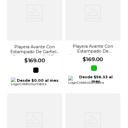
Playera Avante Con
Playera Avante Con
Estampado De
Estampado De Garfield
Homero Para Hombre
Para Hombre 848TU
$
169
.
00
$
169
.
00
848TR
Desde
$56.33
al
Desde
$0.00
al mes
mes