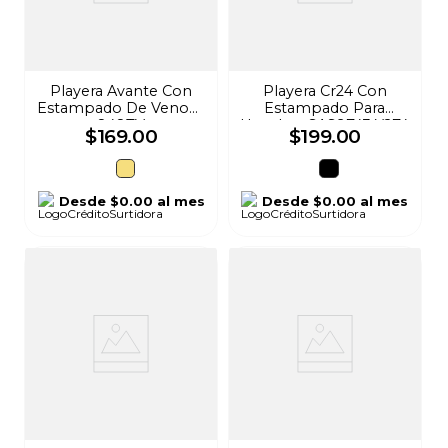
Playera Avante Con
Playera Cr24 Con
Estampado De Venom
Estampado Para
848TV
Hombre SAS9743 Y274
$
169
.
00
$
199
.
00
Desde
$0.00
al mes
Desde
$0.00
al mes