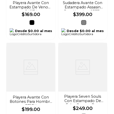
Playera Avante Con
Sudadera Avante Con
Estampado De Venom
Estampado Assasin
848TY
Para Hombre 837Ta
$
169
.
00
$
399
.
00
Desde
$0.00
al mes
Desde
$0.00
al mes
Playera Seven Souls
Playera Avante Con
Con Estampado De
Botones Para Hombre
Fubu Queens Para
371EY
$
249
.
00
$
199
.
00
Hombre FM16231