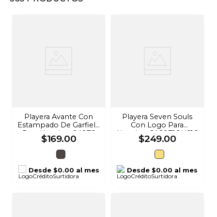
8
.
audifonos
9
.
stars
10
.
refrigerador
Playera Avante Con
Playera Seven Souls
Estampado De Garfield
Con Logo Para
Para Hombre 848TS
Hombre SAS9716 Y616
$
169
.
00
$
249
.
00
Desde
$0.00
al mes
Desde
$0.00
al mes