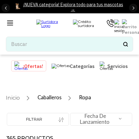
¡NUEVA categoría! Explora todo para tus mascotas
→
Buscar
TÉRMINOS MÁS BUSCADOS
¡Ofertas!
Categorías
Servicios
1
.
tenis mujer
2
.
tenis hombre
3
.
mochilas
Caballeros
Ropa
4
.
iphone
5
.
tenis
Fecha De
FILTRAR
Lanzamiento
6
.
colchones
7
.
bocinas
365
PRODUCTOS