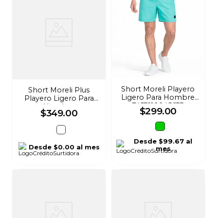
Short Moreli Playero
Short Moreli Plus
Ligero Para Hombre
Playero Ligero Para
7453119945633
Hombre
$
299
.
00
$
349
.
00
7453108739984
Desde
$99.67
al
Desde
$0.00
al mes
mes