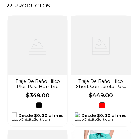
22
PRODUCTOS
8
.
audifonos
9
.
mochila
10
.
lavadoras
Traje De Baño Hilco
Traje De Baño Hilco
Plus Para Hombre
Short Con Jareta Para
7453108739991
Hombre
$
349
.
00
$
449
.
00
7450215050568
Desde
$0.00
al mes
Desde
$0.00
al mes