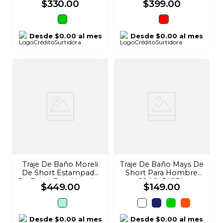
$
330
.
00
$
399
.
00
Desde
$0.00
al mes
Desde
$0.00
al mes
Traje De Baño Moreli
Traje De Baño Mays De
De Short Estampado
Short Para Hombre
De Rayas Para Hombre
104-1454054
$
449
.
00
$
149
.
00
446-M25-4463
Desde
$0.00
al mes
Desde
$0.00
al mes