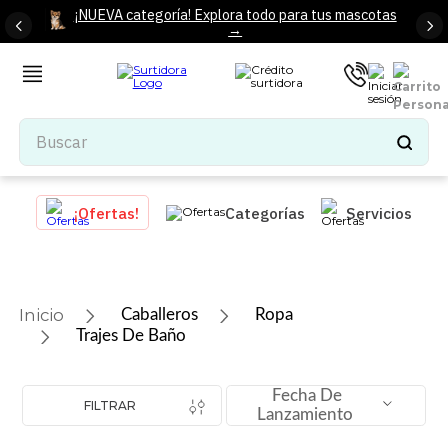
¡NUEVA categoría! Explora todo para tus mascotas
→
Buscar
TÉRMINOS MÁS BUSCADOS
¡Ofertas!
Categorías
Servicios
1
.
tenis mujer
2
.
tenis hombre
3
.
mochilas
Caballeros
Ropa
4
.
iphone
Trajes De Baño
5
.
tenis
Fecha De
6
.
colchones
FILTRAR
Lanzamiento
7
.
bocinas