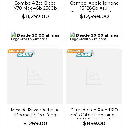
Combo 4 Zte Blade
Combo: Apple Iphone
V70 Max 4Gb 256Gb
15 128Gb Azul
Verde
Reacondicionado Con
$
11
,
297
.
00
$
12
,
599
.
00
Alexa Azul
Desde
$0.00
al mes
Desde
$0.00
al mes
Mica de Privacidad para
Cargador de Pared PD
iPhone 17 Pro Zagg
más Cable Lightning a
USB-C - Naztech
$
1259
.
00
$
899
.
00