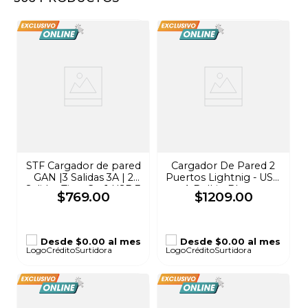
8
.
audifonos
9
.
mochila
10
.
lavadoras
STF Cargador de pared
Cargador De Pared 2
GAN |3 Salidas 3A | 2
Puertos Lightnig - USB
Salidas Tipo C y 1 USB 3
A Belkin Blanco
$
769
.
00
$
1209
.
00
A con Enchufe
Plegable Negro
Desde
$0.00
al mes
Desde
$0.00
al mes