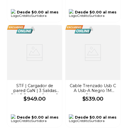
Desde
$0.00
al mes
Desde
$0.00
al mes
STF | Cargador de
Cable Trenzado Usb C
pared GaN | 3 Salidas
A Usb-A Negro 1M
3A | 3 Puertos: 2 tipo C
Blanco
$
949
.
00
$
539
.
00
/ 1 USB | Protección
contra cambios de
corriente Negro
Desde
$0.00
al mes
Desde
$0.00
al mes