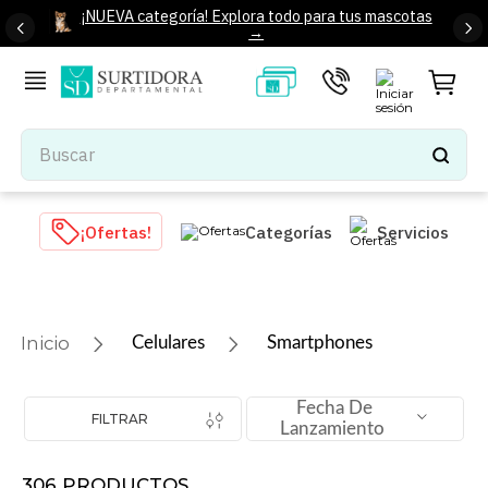
¡NUEVA categoría! Explora todo para tus mascotas
→
Buscar
TÉRMINOS MÁS BUSCADOS
¡Ofertas!
Categorías
Servicios
1
.
tenis mujer
2
.
tenis hombre
3
.
mochilas
Celulares
Smartphones
4
.
iphone
5
.
tenis
Fecha De
FILTRAR
Lanzamiento
6
.
colchones
7
.
bocinas
306
PRODUCTOS