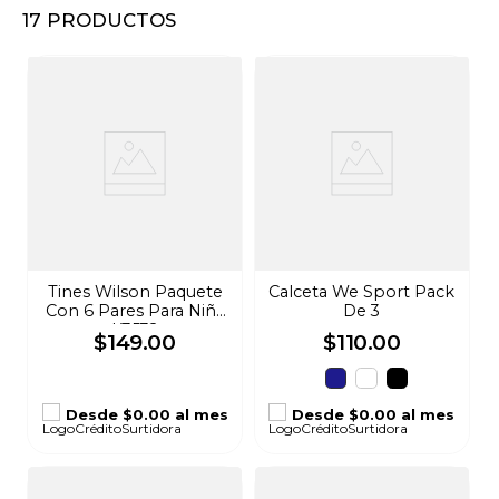
17
PRODUCTOS
8
.
audifonos
9
.
stars
10
.
refrigerador
Tines Wilson Paquete
Calceta We Sport Pack
Con 6 Pares Para Niña
De 3
K3532
$
149
.
00
$
110
.
00
Desde
$0.00
al mes
Desde
$0.00
al mes