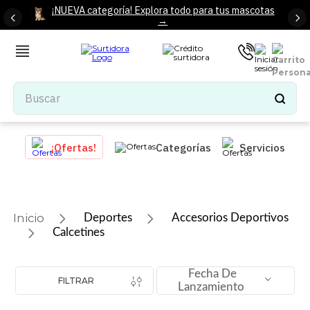
¡NUEVA categoría! Explora todo para tus mascotas
→
Buscar
TÉRMINOS MÁS BUSCADOS
¡Ofertas!
Categorías
Servicios
1
.
tenis mujer
2
.
tenis hombre
3
.
mochilas
Deportes
Accesorios Deportivos
4
.
iphone
Calcetines
5
.
tenis
Fecha De
6
.
colchones
FILTRAR
Lanzamiento
7
.
bocinas