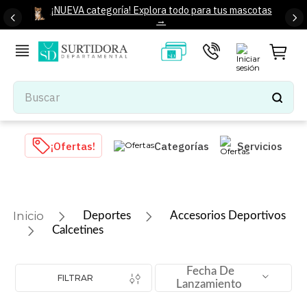
¡NUEVA categoría! Explora todo para tus mascotas
→
Buscar
TÉRMINOS MÁS BUSCADOS
¡Ofertas!
Categorías
Servicios
1
.
tenis mujer
2
.
tenis hombre
3
.
mochilas
Deportes
Accesorios Deportivos
4
.
iphone
Calcetines
5
.
tenis
Fecha De
6
.
colchones
FILTRAR
Lanzamiento
7
.
bocinas