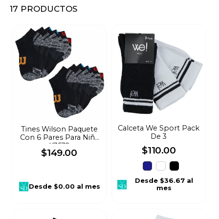
17
PRODUCTOS
8
.
audifonos
9
.
mochila
10
.
lavadoras
Calceta We Sport Pack
Tines Wilson Paquete
De 3
Con 6 Pares Para Niña
K3532
$
110
.
00
$
149
.
00
Desde
$36.67
al
Desde
$0.00
al mes
mes