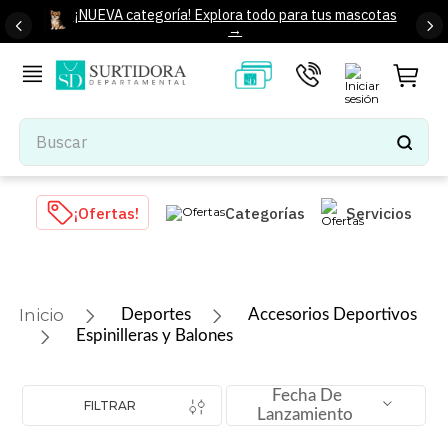
¡NUEVA categoría! Explora todo para tus mascotas
→
Buscar
TÉRMINOS MÁS BUSCADOS
¡Ofertas!
Categorías
Servicios
1
.
tenis mujer
2
.
tenis hombre
3
.
mochilas
Deportes
Accesorios Deportivos
4
.
iphone
Espinilleras y Balones
5
.
tenis
Fecha De
6
.
colchones
FILTRAR
Lanzamiento
7
.
bocinas