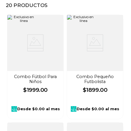
20
PRODUCTOS
8
.
audifonos
9
.
mochila
10
.
lavadoras
Combo Fútbol Para
Combo Pequeño
Niños
Futbolista
$
1999
.
00
$
1899
.
00
Desde
$0.00
al mes
Desde
$0.00
al mes