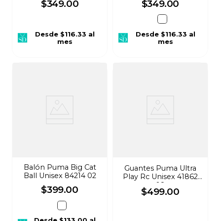
$
349
.
00
$
349
.
00
Desde
$116.33
al
Desde
$116.33
al
mes
mes
Balón Puma Big Cat
Guantes Puma Ultra
Ball Unisex 84214 02
Play Rc Unisex 41862
08
$
399
.
00
$
499
.
00
Desde
$133.00
al