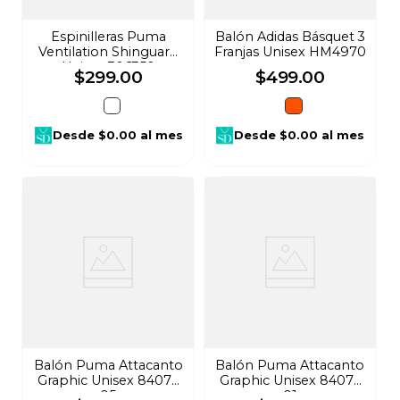
Espinilleras Puma
Balón Adidas Básquet 3
Ventilation Shinguard
Franjas Unisex HM4970
Unisex 306350
$
299
.
00
$
499
.
00
Desde
$0.00
al mes
Desde
$0.00
al mes
Balón Puma Attacanto
Balón Puma Attacanto
Graphic Unisex 84073
Graphic Unisex 84073
05
01