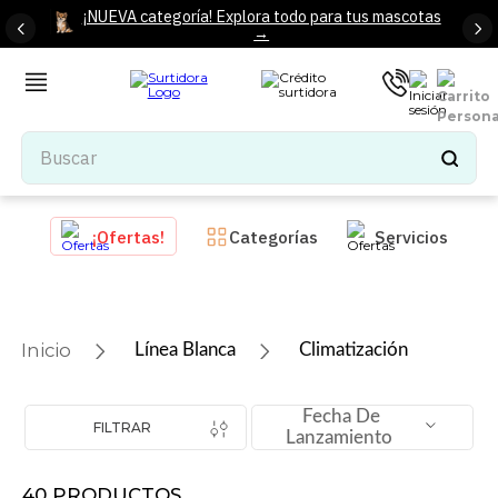
¡NUEVA categoría! Explora todo para tus mascotas
→
Buscar
TÉRMINOS MÁS BUSCADOS
¡Ofertas!
Categorías
Servicios
1
.
tenis mujer
2
.
tenis hombre
3
.
mochilas
Línea Blanca
Climatización
4
.
iphone
5
.
tenis
Fecha De
FILTRAR
Lanzamiento
6
.
colchones
7
.
bocinas
40
PRODUCTOS