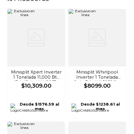
8
.
stars
9
.
refrigerador
10
.
audifonos
Minisplit Xpert Inverter
Minisplit Whirlpool
1 Tonelada 11,000 Btu
Inverter 1 Tonelada
(Frío/Calor) Wa8053q
Solo Frío WA5059Q ...
$
10
,
309
.
00
$
8099
.
00
Blanco Wa8053q
Blanco
Desde
$1576.59
al
Desde
$1238.61
al
mes
mes