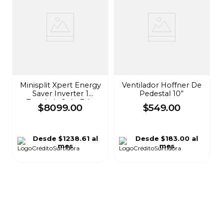
Minisplit Xpert Energy
Ventilador Hoffner De
Saver Inverter 1
Pedestal 10”
Tonelada Solo Frío
$
8099
.
00
$
549
.
00
Wa5053q Blanco
Desde
$1238.61
al
Desde
$183.00
al
mes
mes