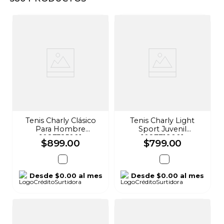
8
.
audifonos
9
.
stars
10
.
refrigerador
Tenis Charly Clásico
Tenis Charly Light
Para Hombre
Sport Juvenil
1087325001
1087719001
$
899
.
00
$
799
.
00
Desde
$0.00
al mes
Desde
$0.00
al mes