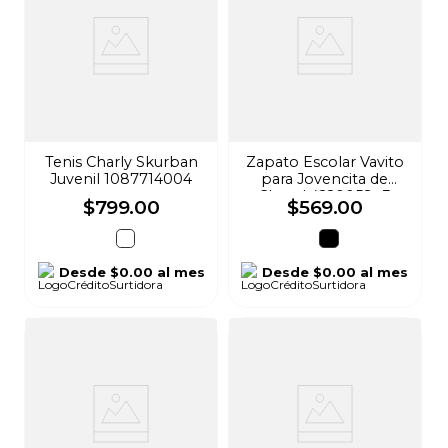
Tenis Charly Skurban
Zapato Escolar Vavito
Juvenil 1087714004
para Jovencita de
Charol 422005St-3
$
799
.
00
$
569
.
00
Desde
$0.00
al mes
Desde
$0.00
al mes