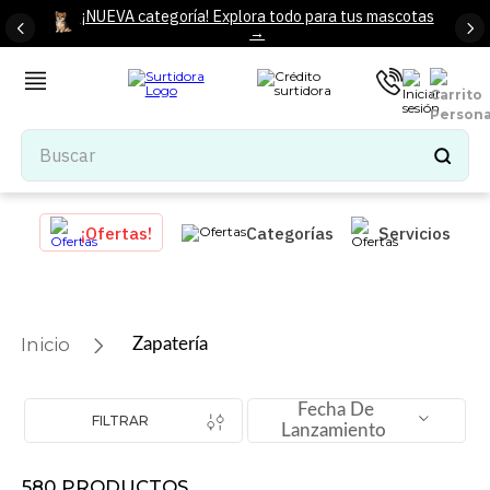
¡NUEVA categoría! Explora todo para tus mascotas
→
Buscar
TÉRMINOS MÁS BUSCADOS
¡Ofertas!
Categorías
Servicios
1
.
tenis mujer
2
.
tenis hombre
3
.
mochilas
Zapatería
4
.
iphone
5
.
tenis
Fecha De
FILTRAR
Lanzamiento
6
.
colchones
7
.
bocinas
580
PRODUCTOS