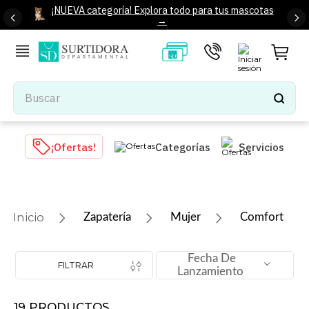
¡NUEVA categoría! Explora todo para tus mascotas
→
Buscar
TÉRMINOS MÁS BUSCADOS
¡Ofertas!
Categorías
Servicios
1
.
tenis mujer
2
.
tenis hombre
3
.
mochilas
Zapatería
Mujer
Comfort
4
.
iphone
5
.
tenis
Fecha De
FILTRAR
Lanzamiento
6
.
colchones
7
.
bocinas
19
PRODUCTOS