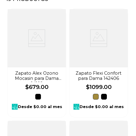
8
.
audifonos
9
.
stars
10
.
refrigerador
Zapato Alex Ozono
Zapato Flexi Confort
Mocasin para Dama
para Dama 142406
14102
$
679
.
00
$
1099
.
00
Desde
$0.00
al mes
Desde
$0.00
al mes