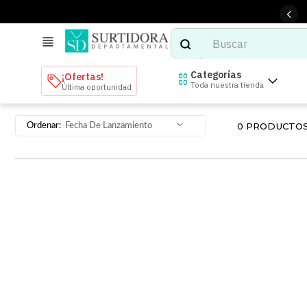
Buscar
TÉRMINOS MÁS BUSCADOS
Categorías
¡Ofertas!
Toda nuestra tienda
Última oportunidad
1
.
tenis mujer
2
.
tenis hombre
0
PRODUCTO
Fecha De Lanzamiento
3
.
mochilas
4
.
iphone
5
.
tenis
6
.
colchones
7
.
bocinas
8
.
stars
9
.
refrigerador