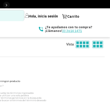
Hola, inicia sesión
Carrito
¿Te ayudamos con tu compra?
33 3614 1471
¡Llámanos!
Vista:
ó ningún producto
er?
ueba los términos ingresados
a utilizar una sola palabra
a términos genéricos en la búsqueda
a buscar sinónimos del término deseado