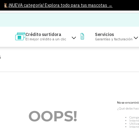
¡NUEVA categoría! Explora todo para tus mascotas →
Crédito surtidora
Servicios
El mejor crédito a un clic
Garantías y facturación
S
No se encontr
¿Qué debo hac
OOPS!
Compr
Intent
Utiliz
Intent