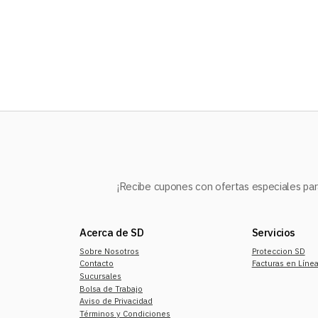
10
.
audifonos
¡Recibe cupones con ofertas especiales para
Acerca de SD
Servicios
Sobre Nosotros
Proteccion SD
Contacto
Facturas en Líne
Sucursales
Bolsa de Trabajo
Aviso de Privacidad
Términos y Condiciones