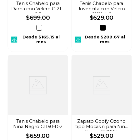
Tenis Chabelo para
Tenis Chabelo para
Dama con Velcro C1211-
Jovencita con Velcro
C-3
C1211-A-2
$
699
.
00
$
629
.
00
Desde
$165.15
al
Desde
$209.67
al
mes
mes
Tenis Chabelo para
Zapato Goofy Ozono
Niña Negro C1150-D-2
tipo Mocasin para Niña
Negro 678901
$
659
.
00
$
529
.
00