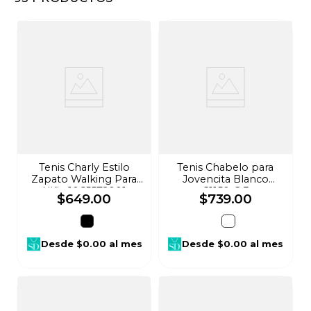
8
.
audifonos
9
.
stars
10
.
mochila
Tenis Charly Estilo
Tenis Chabelo para
Zapato Walking Para
Jovencita Blanco
Niña 1065572001
C1150-C-3
$
649
.
00
$
739
.
00
Desde
$0.00
al mes
Desde
$0.00
al mes