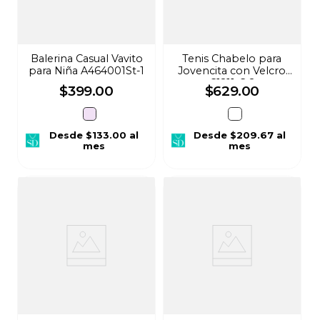
Balerina Casual Vavito
Tenis Chabelo para
para Niña A464001St-1
Jovencita con Velcro
C1211-C-2
$
399
.
00
$
629
.
00
Desde
$133.00
al
Desde
$209.67
al
mes
mes