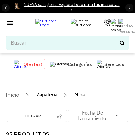
¡NUEVA categoría! Explora todo para tus mascotas
→
Buscar
TÉRMINOS MÁS BUSCADOS
¡Ofertas!
Categorías
Servicios
1
.
tenis mujer
2
.
tenis hombre
3
.
mochilas
Zapatería
Niña
4
.
iphone
5
.
tenis
Fecha De
FILTRAR
Lanzamiento
6
.
colchones
7
.
bocinas
93
PRODUCTOS