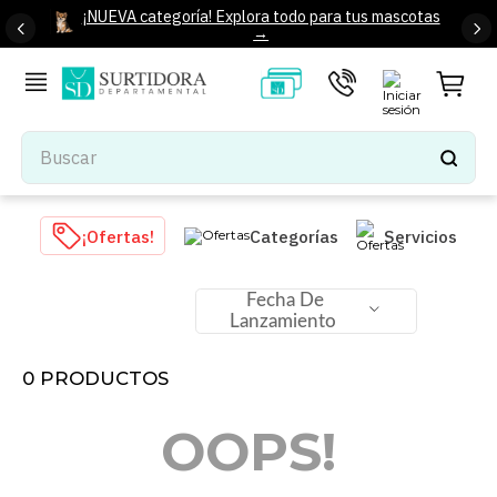
¡NUEVA categoría! Explora todo para tus mascotas
→
Buscar
TÉRMINOS MÁS BUSCADOS
¡Ofertas!
Categorías
Servicios
1
.
tenis mujer
2
.
tenis hombre
Fecha De
Lanzamiento
3
.
mochilas
4
.
iphone
0
PRODUCTOS
5
.
tenis
OOPS!
6
.
colchones
7
.
bocinas