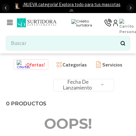
¡NUEVA categoría! Explora todo para tus mascotas
→
Buscar
TÉRMINOS MÁS BUSCADOS
¡Ofertas!
Categorías
Servicios
1
.
tenis mujer
2
.
tenis hombre
Fecha De
Lanzamiento
3
.
mochilas
4
.
iphone
0
PRODUCTOS
5
.
tenis
OOPS!
6
.
colchones
7
.
bocinas