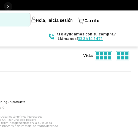
Hola, inicia sesión
Carrito
¿Te ayudamos con tu compra?
33 3614 1471
¡Llámanos!
Vista:
ó ningún producto
er?
ueba los términos ingresados
a utilizar una sola palabra
a términos genéricos en la búsqueda
a buscar sinónimos del término deseado