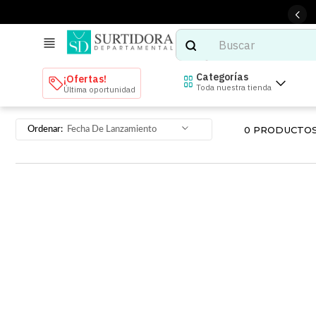
Buscar
TÉRMINOS MÁS BUSCADOS
Categorías
¡Ofertas!
Toda nuestra tienda
Última oportunidad
1
.
tenis mujer
2
.
tenis hombre
0
PRODUCTO
Fecha De Lanzamiento
3
.
mochilas
4
.
iphone
5
.
tenis
6
.
colchones
7
.
bocinas
8
.
audifonos
9
.
stars