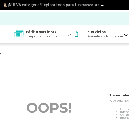
¡NUEVA categoría! Explora todo para tus mascotas →
Crédito surtidora
Servicios
El mejor crédito a un clic
Garantías y facturación
S
No se encontr
¿Qué debo hac
OOPS!
Compr
Intent
Utiliz
Intent