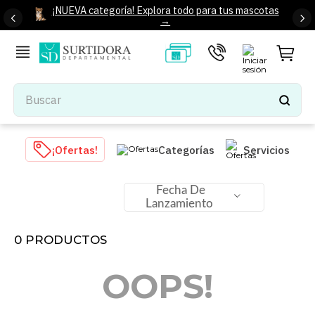
¡NUEVA categoría! Explora todo para tus mascotas
→
Buscar
TÉRMINOS MÁS BUSCADOS
¡Ofertas!
Categorías
Servicios
1
.
tenis mujer
2
.
tenis hombre
Fecha De
Lanzamiento
3
.
mochilas
4
.
iphone
0
PRODUCTOS
5
.
tenis
OOPS!
6
.
colchones
7
.
bocinas