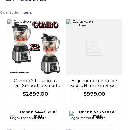
8
.
audifonos
Querías decir
:
sears
9
.
stars
10
.
refrigerador
Combo 2 Licuadoras
Esquimero Fuente de
1.4L Smoothie Smart
Sodas Hamilton Beach
850Watt Hamilton
Drink Master 825 ml
$
2899
.
00
$
999
.
00
Beach
Rojo 733
Desde
$443.35
al
Desde
$333.00
al
mes
mes