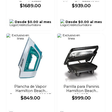
Beach 25331
Litros Gris 37524MN
$
1689
.
00
$
939
.
00
Desde
$0.00
al mes
Desde
$0.00
al mes
Plancha de Vapor
Parrilla para Paninis
Hamilton Beach
Hamilton Beach
Durathon Verde 19807
25460Z
$
849
.
00
$
999
.
00