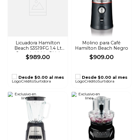
Licuadora Hamilton
Molino para Café
Beach 53519FG 1.4 Lt
Hamilton Beach Negro
Jarra de Vidrio 5 Vel
$
989
.
00
$
909
.
00
Rojo
Desde
$0.00
al mes
Desde
$0.00
al mes