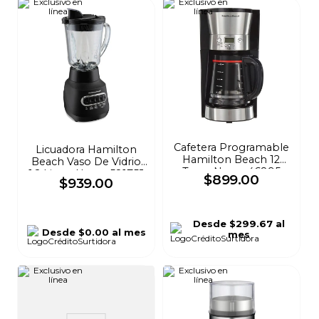
Cafetera Programable
Licuadora Hamilton
Hamilton Beach 12
Beach Vaso De Vidrio
Tazas Negra 46895
1.2 Litros Negra 58175J
$
899
.
00
$
939
.
00
Desde
$299.67
al
Desde
$0.00
al mes
mes