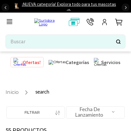
¡NUEVA categoría! Explora todo para tus mascotas
→
Buscar
TÉRMINOS MÁS BUSCADOS
¡Ofertas!
Categorías
Servicios
1
.
tenis mujer
2
.
tenis hombre
3
.
mochilas
search
4
.
iphone
5
.
tenis
Fecha De
FILTRAR
Lanzamiento
6
.
colchones
7
.
bocinas
55
PRODUCTOS