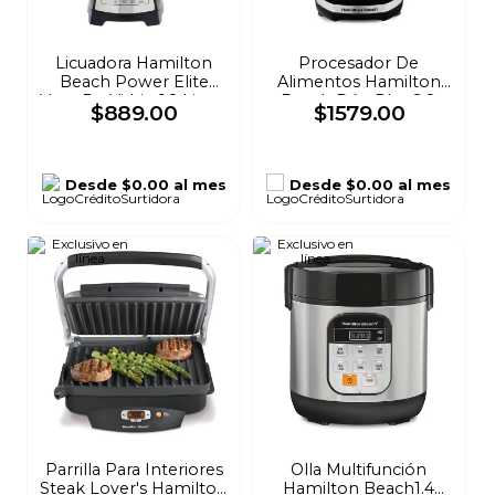
Licuadora Hamilton
Procesador De
Beach Power Elite
Alimentos Hamilton
Vaso De Vidrio 1.2 Litros
Beach Dúo Plus 2.8
$
889
.
00
$
1579
.
00
Negra 58148-MXR
Litros Negro 70580
Desde
$0.00
al mes
Desde
$0.00
al mes
Parrilla Para Interiores
Olla Multifunción
Steak Lover's Hamilton
Hamilton Beach1.4