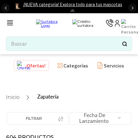
¡NUEVA categoría! Explora todo para tus mascotas
→
Buscar
TÉRMINOS MÁS BUSCADOS
¡Ofertas!
Categorías
Servicios
1
.
tenis mujer
2
.
tenis hombre
3
.
mochilas
Zapatería
4
.
iphone
5
.
tenis
Fecha De
FILTRAR
Lanzamiento
6
.
colchones
7
.
bocinas
604
PRODUCTOS