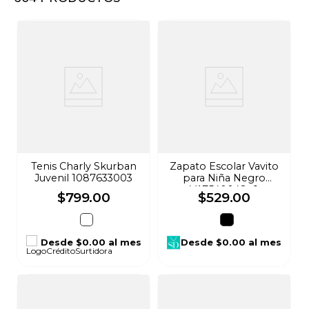
8
.
audifonos
9
.
mochila
10
.
lavadoras
Tenis Charly Skurban
Zapato Escolar Vavito
Juvenil 1087633003
para Niña Negro
VA754004St-1
$
799
.
00
$
529
.
00
Desde
$0.00
al mes
Desde
$0.00
al mes