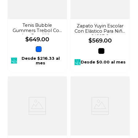
Tenis Bubble
Zapato Yuyin Escolar
Gummers Trebol Con
Con Elástico Para Niño
Luz Para Niño
24293-2
$
649
.
00
$
569
.
00
25997296
Desde
$216.33
al
Desde
$0.00
al mes
mes