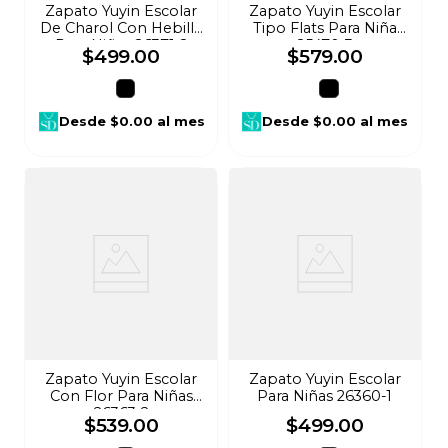
Zapato Yuyin Escolar
Zapato Yuyin Escolar
De Charol Con Hebilla
Tipo Flats Para Niña
Para Niñas 26371-2
25470-3
$
499
.
00
$
579
.
00
Desde
$0.00
al mes
Desde
$0.00
al mes
Zapato Yuyin Escolar
Zapato Yuyin Escolar
Con Flor Para Niñas
Para Niñas 26360-1
26363-2
$
539
.
00
$
499
.
00