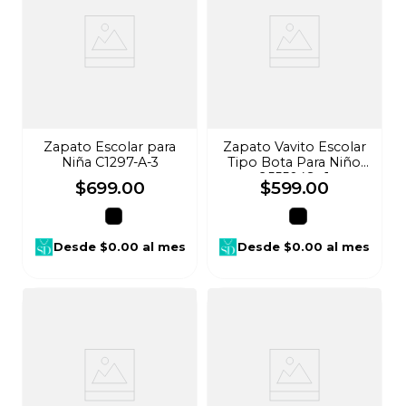
Zapato Escolar para
Zapato Vavito Escolar
Niña C1297-A-3
Tipo Bota Para Niño
955504St-1
$
699
.
00
$
599
.
00
Desde
$0.00
al mes
Desde
$0.00
al mes