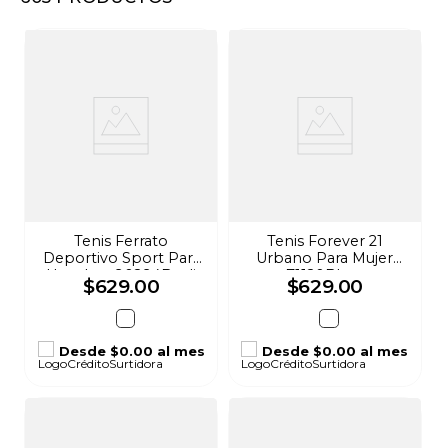
8
.
audifonos
9
.
mochila
10
.
lavadoras
Tenis Ferrato
Tenis Forever 21
Deportivo Sport Para
Urbano Para Mujer
Hombre 90294Bnsli
71120Bltex
$
629
.
00
$
629
.
00
Desde
$0.00
al mes
Desde
$0.00
al mes