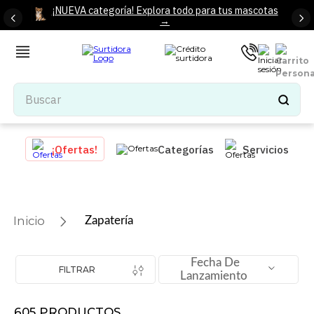
¡NUEVA categoría! Explora todo para tus mascotas
→
Buscar
TÉRMINOS MÁS BUSCADOS
¡Ofertas!
Categorías
Servicios
1
.
tenis mujer
2
.
tenis hombre
3
.
mochilas
Zapatería
4
.
iphone
5
.
tenis
Fecha De
FILTRAR
Lanzamiento
6
.
colchones
7
.
bocinas
605
PRODUCTOS