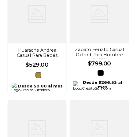
Zapato Ferrato Casual
Huarache Andrea
Oxford Para Hombre
Casual Para Bebés
84650
89003Cfsli
$
799
.
00
$
529
.
00
Desde
$266.33
al
Desde
$0.00
al mes
mes