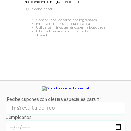
No se encontró ningún producto
8
.
audifonos
¿Qué debo hacer?
9
.
mochila
Comprueba los términos ingresados
Intenta utilizar una sola palabra
10
.
lavadoras
Utiliza términos genéricos en la búsqueda
Intenta buscar sinónimos del término
deseado
¡Recibe cupones con ofertas especiales para ti!
Cumpleaños