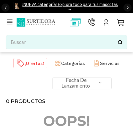
¡NUEVA categoría! Explora todo para tus mascotas
→
Buscar
TÉRMINOS MÁS BUSCADOS
¡Ofertas!
Categorías
Servicios
1
.
tenis mujer
2
.
tenis hombre
Fecha De
Lanzamiento
3
.
mochilas
4
.
iphone
0
PRODUCTOS
5
.
tenis
OOPS!
6
.
colchones
7
.
bocinas