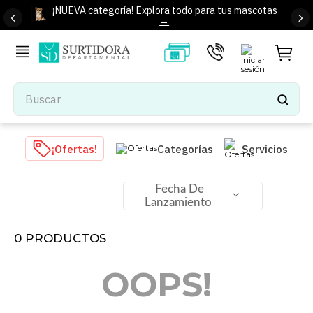
¡NUEVA categoría! Explora todo para tus mascotas
→
Buscar
TÉRMINOS MÁS BUSCADOS
¡Ofertas!
Categorías
Servicios
1
.
tenis mujer
2
.
tenis hombre
Fecha De
Lanzamiento
3
.
mochilas
4
.
iphone
0
PRODUCTOS
5
.
tenis
OOPS!
6
.
colchones
7
.
bocinas